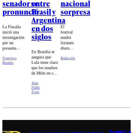
senador se
entre
nacional
pronunció
Brasil y
sorpresa
Argentina
en dos
La Fiscalía
El
inició una
festival
siglos
investigación
tendrá
por un
formato
presunta
diurno,
En Brasilia se
violencia
con
asegura que
Francisco
Redacción
intrafamiliar.
nueve
Lula tiene claro
Rosales
Espinoza
horas
que los insultos
apuntó a
de
de Milei en su
"situaciones
música
contra
de carácter
entre
Juan
responden a su
personal".
las
Pablo
intento de
14:00 y
Ernst
agradar al
las
presidente
23:00
norteamericano.
horas.
Quiénes Somos
Contacto
Política Editorial