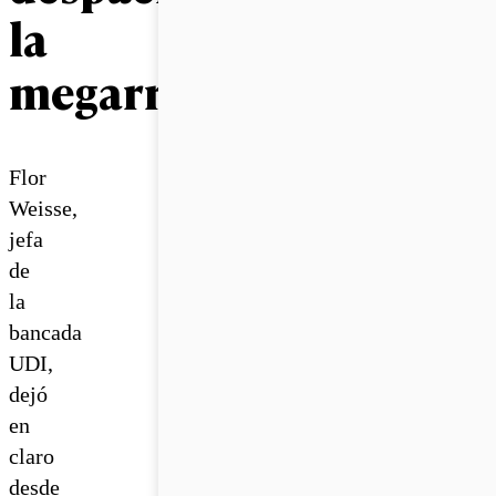
la
megarreforma
Flor
Weisse,
jefa
de
la
bancada
UDI,
dejó
en
claro
desde