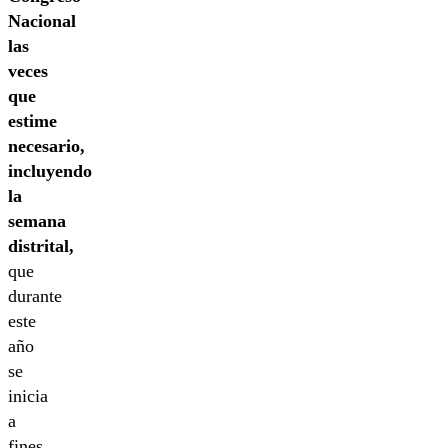
Nacional
las
veces
que
estime
necesario,
incluyendo
la
semana
distrital,
que
durante
este
año
se
inicia
a
fines