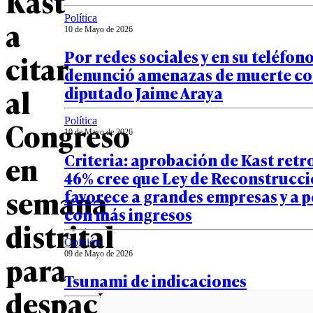
Kast
Política
a
10 de Mayo de 2026
Por redes sociales y en su teléfon
citar
denunció amenazas de muerte co
al
diputado Jaime Araya
Congreso
Política
10 de Mayo de 2026
Criteria: aprobación de Kast retr
en
46% cree que Ley de Reconstrucc
semana
favorece a grandes empresas y a 
con más ingresos
distrital
Opinión
09 de Mayo de 2026
para
Tsunami de indicaciones
despachar