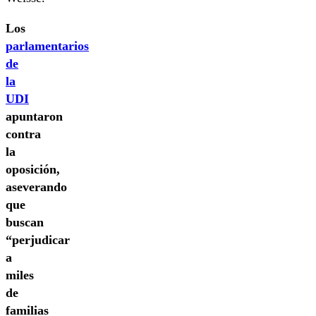
Los
parlamentarios
de
la
UDI
apuntaron
contra
la
oposición,
aseverando
que
buscan
“perjudicar
a
miles
de
familias