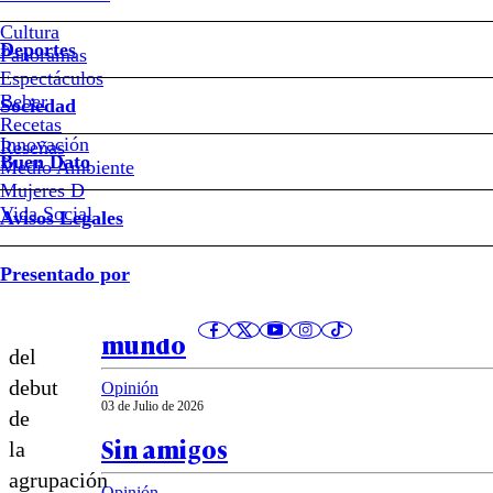
Sade:
Cultura
Deportes
la
Panoramas
Espectáculos
Beber
elegancia
Sociedad
Recetas
Innovación
Notas relacionadas
Reseñas
infinita
Buen Dato
Medio Ambiente
Mujeres D
Vida Social
Avisos Legales
Sociedad
A
Presentado por
03 de Julio de 2026
42
El investigador chileno más citado
años
mundo
del
debut
Opinión
03 de Julio de 2026
de
Sin amigos
la
agrupación
Opinión