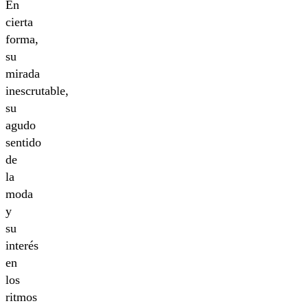
En
cierta
forma,
su
mirada
inescrutable,
su
agudo
sentido
de
la
moda
y
su
interés
en
los
ritmos