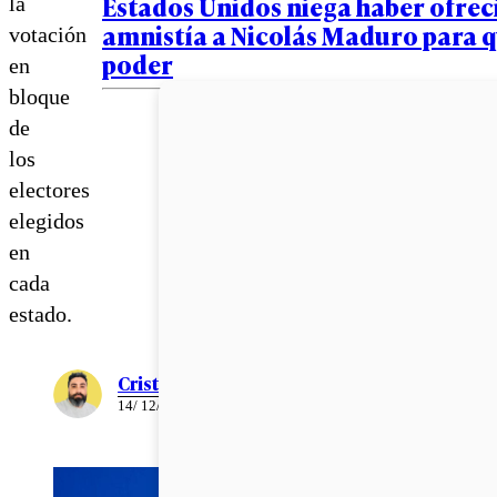
Estados Unidos niega haber ofrec
la
amnistía a Nicolás Maduro para qu
votación
poder
en
bloque
de
los
electores
elegidos
en
cada
estado.
Cristián Meza
14/ 12/ 2020