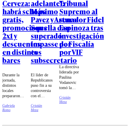
Cerveza:
adelante":
Tribunal
habrá schops
Máximo
Supremo al
gratis,
Pavez y Arturo
senador Fidel
promociones
Squella dan
Espinoza tras
2x1 y
superado
investigación
descuentos
impasse por
de Fiscalía
en distintos
ex
por VIF
bares
subsecretario
La directiva
liderada por
Durante la
El líder de
Paulina
jornada,
Republicanos
Vodanovic
distintos
puso fin a su
tomó la
locales
controversia
decisión luego
prepararon
con el
Cristián
que la Fiscalía
ofertas para
subsecretario
Meza
Regional de
Gabriela
Cristián
sus clientes,
de Interior.
Valparaíso
Romo
Meza
incluyendo
iniciara una
schops
investigación
gratuitos,
que involucra
rebajas en
al