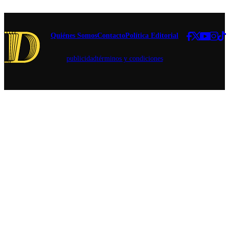
variedades
parlamentario.
seleccionadas,
concursos y
experiencias
Quiénes Somos
Contacto
Política Editorial
para conocer
nuevos estilos
publicidad
términos y condiciones
de cerveza.