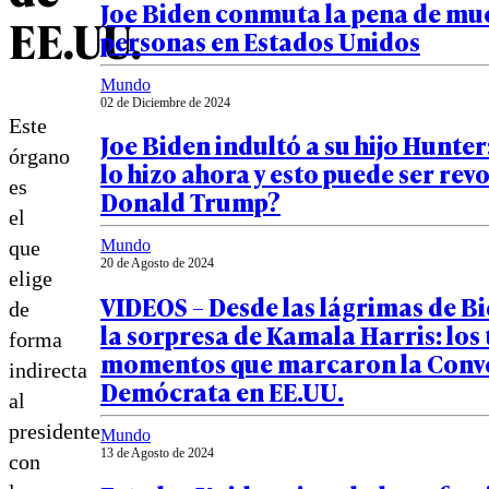
Joe Biden conmuta la pena de mue
EE.UU.
personas en Estados Unidos
Mundo
02 de Diciembre de 2024
Este
Joe Biden indultó a su hijo Hunter
órgano
lo hizo ahora y esto puede ser re
es
Donald Trump?
el
Mundo
que
20 de Agosto de 2024
elige
VIDEOS – Desde las lágrimas de B
de
la sorpresa de Kamala Harris: los 
forma
momentos que marcaron la Conv
indirecta
Demócrata en EE.UU.
al
presidente
Mundo
13 de Agosto de 2024
con