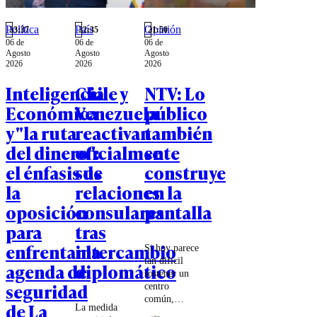
Política
País
Opinión
23:37
22:35
21:50
06 de
06 de
06 de
Agosto
Agosto
Agosto
2026
2026
2026
Inteligencia
Chile y
NTV: Lo
Económica
Venezuela
público
y "la ruta
reactivan
también
del dinero":
oficialmente
se
el énfasis de
sus
construye
la
relaciones
en la
oposición
consulares
pantalla
para
tras
enfrentar la
intercambio
Si hoy parece
tan difícil
agenda de
diplomático
sostener un
seguridad
centro
común,
de La
La medida
quizás parte