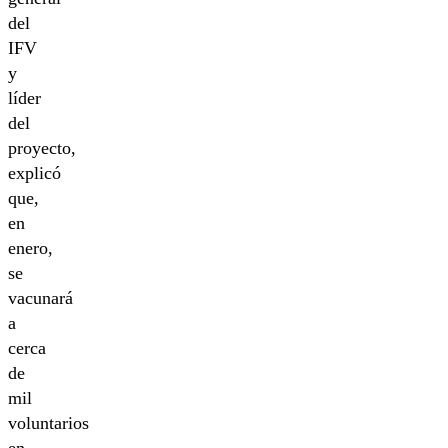
del
IFV
y
líder
del
proyecto,
explicó
que,
en
enero,
se
vacunará
a
cerca
de
mil
voluntarios