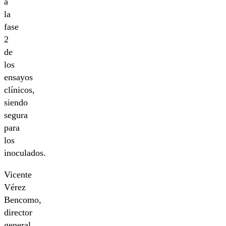
a
la
fase
2
de
los
ensayos
clínicos,
siendo
segura
para
los
inoculados.
Vicente
Vérez
Bencomo,
director
general