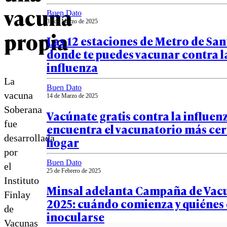
vacuna
Buen Dato
31 de Marzo de 2025
propia
Las 12 estaciones de Metro de Sa
donde te puedes vacunar contra l
influenza
La
Buen Dato
vacuna
14 de Marzo de 2025
Soberana
Vacúnate gratis contra la influen
fue
encuentra el vacunatorio más cer
desarrollada
hogar
por
Buen Dato
el
25 de Febrero de 2025
Instituto
Minsal adelanta Campaña de Vac
Finlay
2025: cuándo comienza y quiénes
de
inocularse
Vacunas