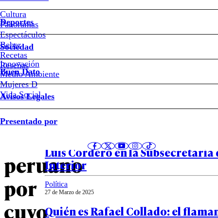
Cultura
Quién
Deportes
Panoramas
Espectáculos
era
Beber
Sociedad
Recetas
Paul
Innovación
Notas relacionadas
Reseñas
Buen Dato
Medio Ambiente
Mujeres D
Flores,
Vida Social
Avisos Legales
el
Política
Presentado por
27 de Marzo de 2025
cantante
Quién es Víctor Ramos, el reempl
Luis Cordero en la Subsecretaría 
peruano
Interior
por
Política
27 de Marzo de 2025
cuyo
Quién es Rafael Collado: el flama