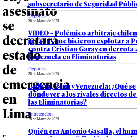
subsecretario de Seguridad Públi
asesinato
Deportes
se
26 de Marzo de 2025
VIDEO – Polémico arbitraje chilen
decretará
jugadas que hicieron explotar a P
contra Cristian Garay en derrota 
estado
Venezuela en Eliminatorias
de
Deportes
20 de Marzo de 2025
emergencia
Bolivia, Perú y Venezuela: ¿Qué se
dónde ver a los rivales directos de
en
las Eliminatorias?
Lima
Entretención
18 de Marzo de 2025
Quién era Antonio Gasalla, el hu
El