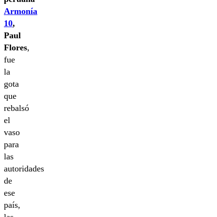
Armonía
10
,
Paul
Flores
,
fue
la
gota
que
rebalsó
el
vaso
para
las
autoridades
de
ese
país,
las