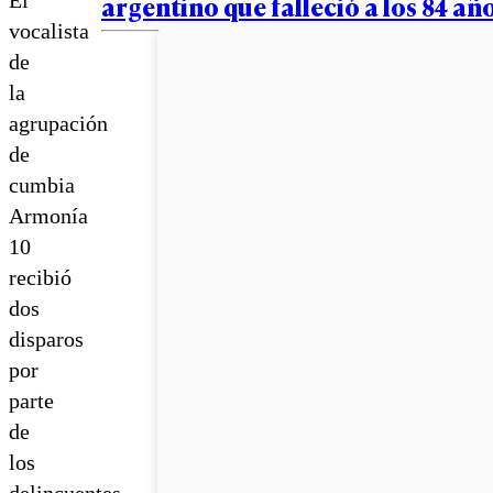
argentino que falleció a los 84 añ
vocalista
de
la
agrupación
de
cumbia
Armonía
10
recibió
dos
disparos
por
parte
de
los
delincuentes