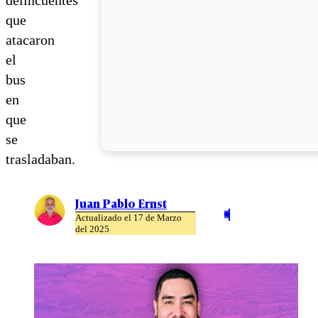
que
atacaron
el
bus
en
que
se
trasladaban.
Juan Pablo Ernst
Actualizado el 17 de Marzo
del 2025