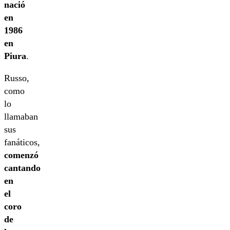
nació
en
1986
en
Piura
.
Russo,
como
lo
llamaban
sus
fanáticos,
comenzó
cantando
en
el
coro
de