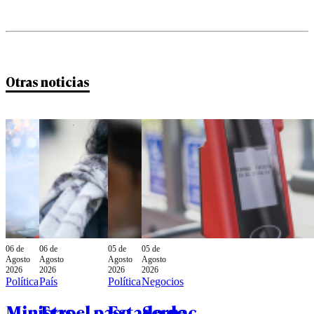
Otras noticias
06 de
06 de
05 de
05 de
Agosto
Agosto
Agosto
Agosto
2026
2026
2026
2026
Política
País
Política
Negocios
Ministro
Tras el paso
Estado de
Sernac