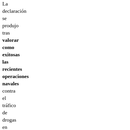
La
declaración
se
produjo
tras
valorar
como
exitosas
las
recientes
operaciones
navales
contra
el
tráfico
de
drogas
en