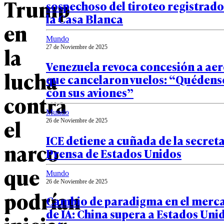
Trump
sospechoso del tiroteo registrado
la Casa Blanca
en
Mundo
la
27 de Noviembre de 2025
Venezuela revoca concesión a aer
lucha
que cancelaron vuelos: “Quédens
con sus aviones”
contra
Mundo
el
26 de Noviembre de 2025
ICE detiene a cuñada de la secret
narco
Prensa de Estados Unidos
que
Mundo
26 de Noviembre de 2025
podrían
Cambio de paradigma en el merca
de IA: China supera a Estados Uni