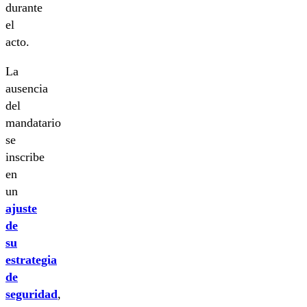
durante
el
acto.
La
ausencia
del
mandatario
se
inscribe
en
un
ajuste
de
su
estrategia
de
seguridad
,