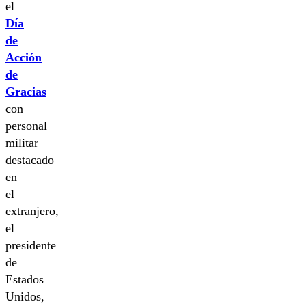
el
Día
de
Acción
de
Gracias
con
personal
militar
destacado
en
el
extranjero,
el
presidente
de
Estados
Unidos,