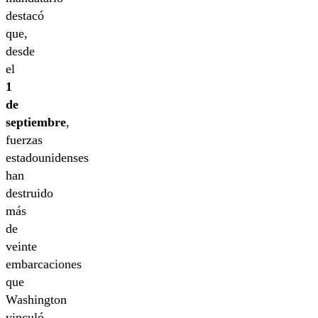
destacó
que,
desde
el
1
de
septiembre
,
fuerzas
estadounidenses
han
destruido
más
de
veinte
embarcaciones
que
Washington
vinculó