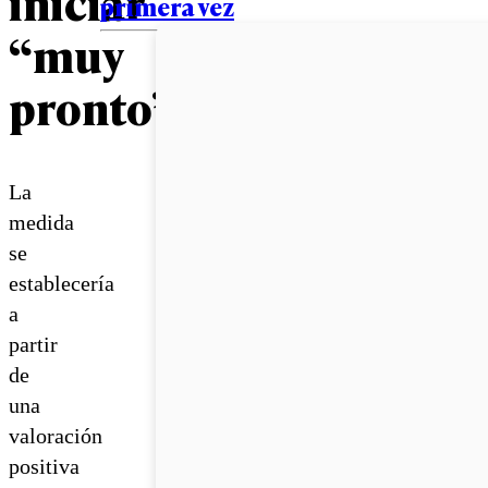
iniciar
primera vez
“muy
pronto”
La
medida
se
establecería
a
partir
de
una
valoración
positiva