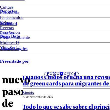
Acciones
Cultura
Deportes
Panoramas
por
Espectáculos
Beber
Sociedad
tierra
Recetas
Innovación
Notas relacionadas
Reseñas
Buen Dato
Medio Ambiente
en
Mujeres D
Vida Social
Avisos Legales
Venezuela:
Mundo
Presentado por
28 de Noviembre de 2025
el
Afganistán, Venezuela y Cuba incl
nuevo
Estados Unidos ordena una revis
de green cards para migrantes de 
paso
Mundo
27 de Noviembre de 2025
de
Todo lo que se sabe sobre el princ