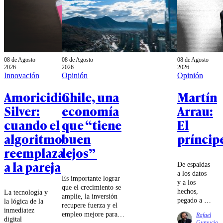
08 de Agosto
08 de Agosto
08 de Agosto
2026
2026
2026
Innovación
Opinión
Opinión
Amoricidio
Chile, una
Martín
Silver:
economía
Arrau:
cuando el
que “tiene
El
algoritmo
buen
príncip
reemplaza
lejos”
a la pareja
De espaldas
a los datos
Es importante lograr
y a los
que el crecimiento se
hechos,
La tecnología y
amplíe, la inversión
pegado a la
la lógica de la
recupere fuerza y el
pantalla,
inmediatez
empleo mejore para
Rafael
Chile pide
digital
que la distancia
Gumucio