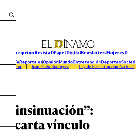
Suscripción Revista D
Papel Digital
Newsletters
Mujeres D
Economía
Reportajes
Opinión
Mundo
Entretención
Deportes
Socied
Caso Sartor
Juan Pablo Rodríguez
Ley de Reconstrucción Nacional
la insinuación”:
descarta vínculo