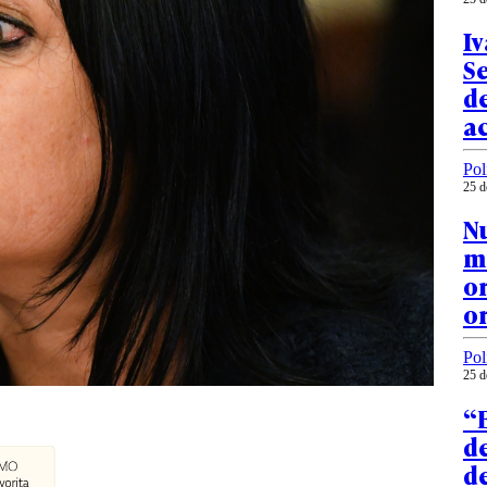
Iv
S
d
a
Pol
25 d
Nu
mo
o
o
Pol
25 d
“E
d
d