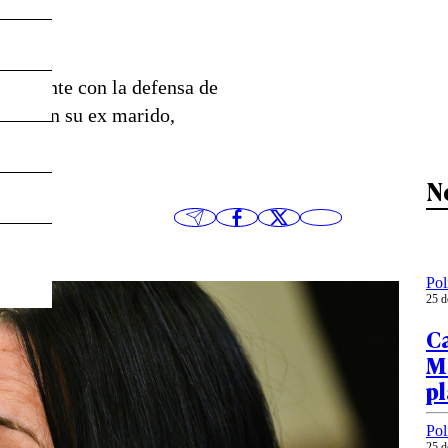
ectamente con la defensa de
ente con su ex marido,
N
Pol
25 d
Ca
M
p
Pol
25 d