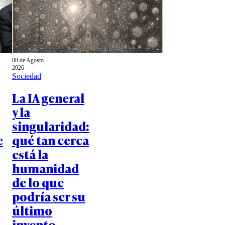
08 de Agosto
2026
Sociedad
La IA general
y la
singularidad:
e
qué tan cerca
está la
humanidad
de lo que
podría ser su
último
invento