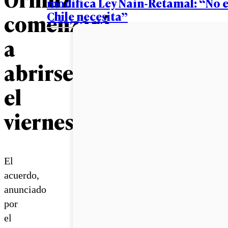
modifica Ley Naín-Retamal: “No e
Chile necesita”
comenzará
a
abrirse
el
viernes
El
acuerdo,
anunciado
por
el