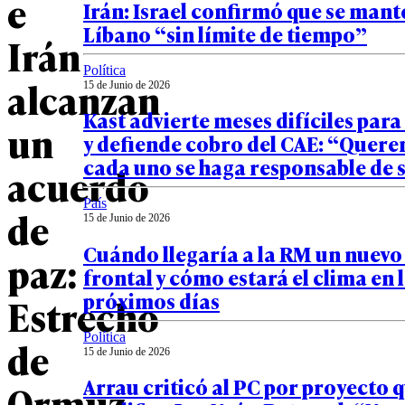
e
Irán: Israel confirmó que se man
Líbano “sin límite de tiempo”
Irán
Política
alcanzan
15 de Junio de 2026
Kast advierte meses difíciles para
un
y defiende cobro del CAE: “Quer
cada uno se haga responsable de 
acuerdo
País
de
15 de Junio de 2026
Cuándo llegaría a la RM un nuevo
paz:
frontal y cómo estará el clima en 
próximos días
Estrecho
Política
de
15 de Junio de 2026
Arrau criticó al PC por proyecto 
Ormuz