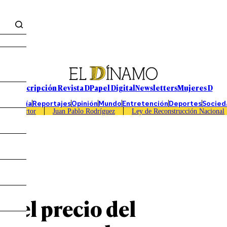
Suscripción Revista D
Papel Digital
Newsletters
Mujeres D
Economía
Reportajes
Opinión
Mundo
Entretención
Deportes
Socied
Caso Sartor
Juan Pablo Rodríguez
Ley de Reconstrucción Nacional
 y el precio del