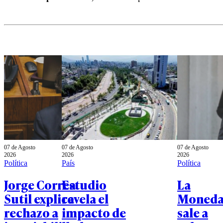
07 de Agosto
07 de Agosto
07 de Agosto
2026
2026
2026
Política
País
Política
Jorge Correa
Estudio
La
Sutil explica
revela el
Moned
rechazo a
impacto de
sale a