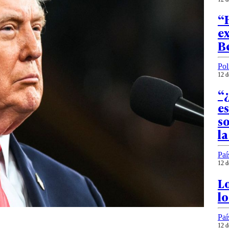
“H
ex
Be
Pol
12 d
“
e
so
l
Paí
12 d
Lo
lo
Paí
12 d