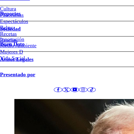
petróleo tras anuncio 
Cultura
inminente paz con Irán
Deportes
Panoramas
Espectáculos
Beber
Sociedad
Recetas
Innovación
Reseñas
La negociación entre ambas partes contempla la reape
Buen Dato
Medio Ambiente
levantamiento de las sanciones al país persa.
Mujeres D
Vida Social
Avisos Legales
Presentado por
Juan Pablo Ernst
Actualizado el 12 de Junio del 2026