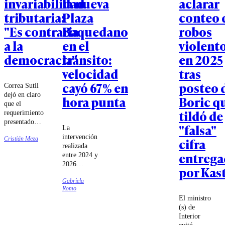
invariabilidad
la nueva
aclarar
tributaria:
Plaza
conteo 
"Es contraria
Baquedano
robos
a la
en el
violent
democracia"
tránsito:
en 2025
velocidad
tras
cayó 67% en
posteo 
Correa Sutil
dejó en claro
hora punta
Boric q
que el
tildó de
requerimiento
presentado
"falsa"
La
ante el
intervención
Cristián Meza
cifra
Tribunal
realizada
Constitucional
entrega
entre 2024 y
no pretende
2026
"derribar" la
por Kas
modificó el
megarreforma
Gabriela
tradicional
u otros
Romo
diseño del
artículos de la
El ministro
sector,
misma.
(s) de
eliminando
Interior
la rotonda e
evitó