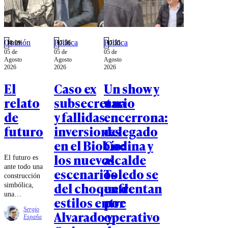
Opinión
Política
Política
18:09
17:56
17:55
05 de
05 de
05 de
Agosto
Agosto
Agosto
2026
2026
2026
El
Caso ex
Un show y
relato
subsecretario
una
de
y fallidas
encerrona:
futuro
inversiones
delegado
en el Biobío:
Codina y
los nuevos
alcalde
El futuro es
ante todo una
escenarios
Toledo se
construcción
del choque de
enfrentan
simbólica,
una
estilos entre
por
proyección
Sergio
Alvarado y
operativo
de
España
expectativas,