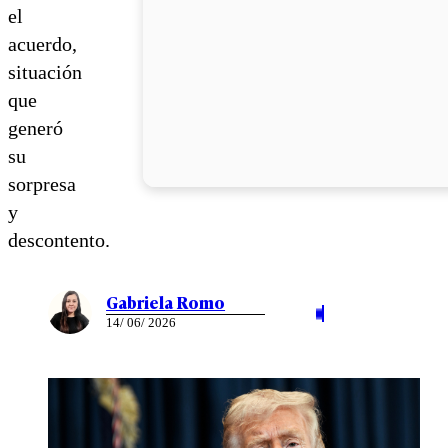
el
acuerdo,
situación
que
generó
su
sorpresa
y
descontento.
Gabriela Romo
14/ 06/ 2026