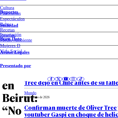
Trump
Cultura
Deportes
Panoramas
arremete
Espectáculos
Beber
Sociedad
contra
Recetas
Innovación
Notas relacionadas
Reseñas
Buen Dato
Medio Ambiente
Netanyahu
Mujeres D
Vida Social
Avisos Legales
tras
Mundo
Presentado por
14 de Junio de 2026
bombardeo
VIDEO – El inolvidable registro qu
en
Tree dejó en Chile antes de su fal
Beirut:
Mundo
14 de Junio de 2026
“No
Confirman muerte de Oliver Tree y
youtuber Gaspi en choque de heli