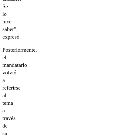
Se
lo
hice
saber”,
expresó.
Posteriormente,
el
mandatario
volvió
a
referirse
al
tema
a
través
de
su