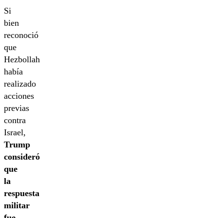
Si
bien
reconoció
que
Hezbollah
había
realizado
acciones
previas
contra
Israel,
Trump
consideró
que
la
respuesta
militar
fue