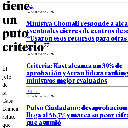
tiene
País
14 de Junio de 2026
un
Ministra Chomalí responde a alca
puto
eventuales cierres de centros de s
“Usaron esos recursos para otras
criterio”
Política
14 de Junio de 2026
Criteria: Kast alcanza un 39% de
El
aprobación y Arrau lidera ranking
jefe
ministros mejor evaluados
de
Política
la
14 de Junio de 2026
Casa
Pulso Ciudadano: desaprobación 
Blanca
llega al 56,7% y marca su peor cif
relató
que asumió
que