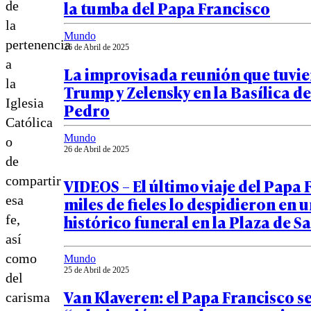
la tumba del Papa Francisco
de
la
Mundo
pertenencia
26 de Abril de 2025
a
La improvisada reunión que tuvi
la
Trump y Zelensky en la Basílica d
Iglesia
Pedro
Católica
Mundo
o
26 de Abril de 2025
de
compartir
VIDEOS – El último viaje del Papa 
miles de fieles lo despidieron en 
esa
histórico funeral en la Plaza de 
fe,
así
como
Mundo
25 de Abril de 2025
del
Van Klaveren: el Papa Francisco s
carisma