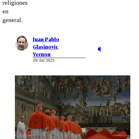
religiones
en
general.
Juan Pablo
Glasinovic
Vernon
29/ 04/ 2025