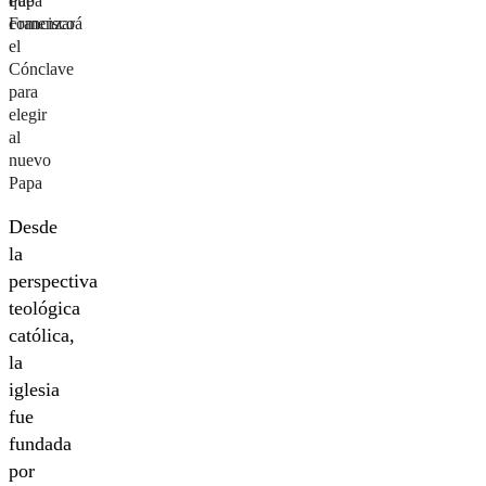
que
Papa
comenzará
Francisco
el
Cónclave
para
elegir
al
nuevo
Papa
Desde
la
perspectiva
teológica
católica,
la
iglesia
fue
fundada
por