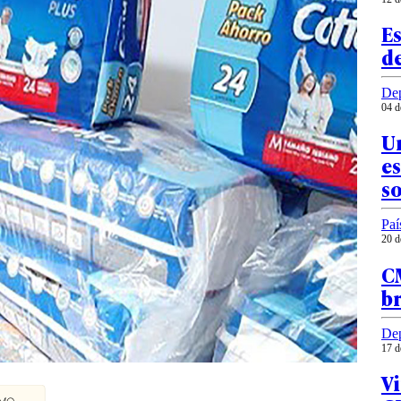
E
d
Dep
04 d
Un
e
so
Paí
20 d
CM
br
Dep
17 d
Vi