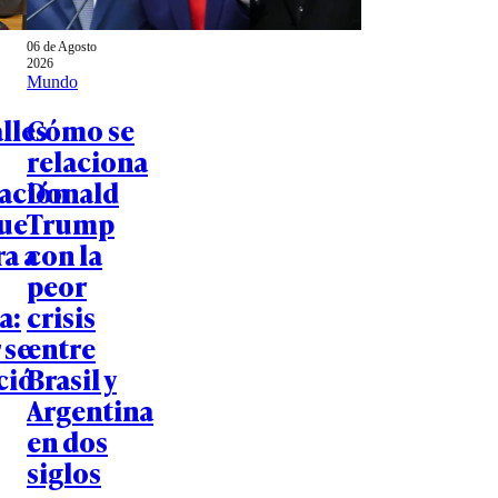
06 de Agosto
2026
Mundo
lles
Cómo se
relaciona
gación
Donald
que
Trump
a a
con la
peor
a:
crisis
 se
entre
ció
Brasil y
Argentina
en dos
siglos