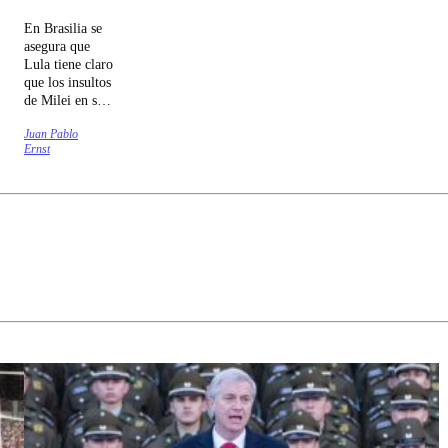
En Brasilia se
asegura que
Lula tiene claro
que los insultos
de Milei en su
contra
Juan Pablo
responden a su
Ernst
intento de
agradar al
presidente
norteamericano.