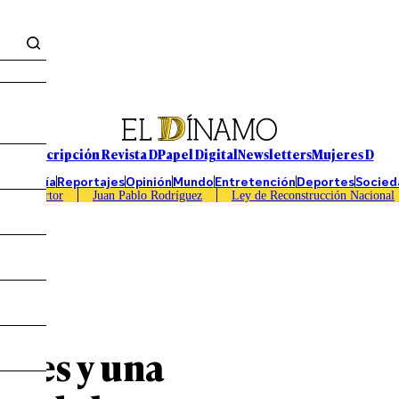
Suscripción Revista D
Papel Digital
Newsletters
Mujeres D
Economía
Reportajes
Opinión
Mundo
Entretención
Deportes
Socied
Caso Sartor
Juan Pablo Rodríguez
Ley de Reconstrucción Nacional
ales y una