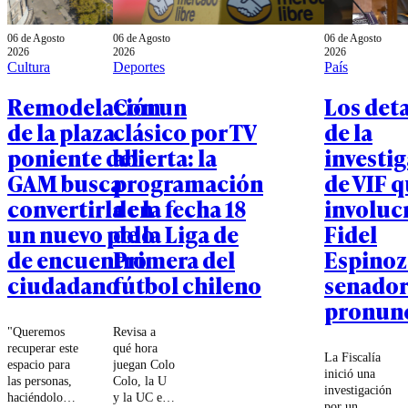
06 de Agosto
06 de Agosto
06 de Agosto
2026
2026
2026
Cultura
Deportes
País
Remodelación
Con un
Los deta
de la plaza
clásico por TV
de la
poniente del
abierta: la
investi
GAM busca
programación
de VIF 
convertirla en
de la fecha 18
involucr
un nuevo polo
de la Liga de
Fidel
de encuentro
Primera del
Espinoz
ciudadano
fútbol chileno
senador
pronun
"Queremos
Revisa a
recuperar este
qué hora
La Fiscalía
espacio para
juegan Colo
inició una
las personas,
Colo, la U
investigación
haciéndolo
y la UC en
por un