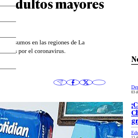
 a adultos mayores
los insumos en las regiones de La
ctadas por el coronavirus.
N
Dep
03 d
¡C
Ch
g
Ed
12 d