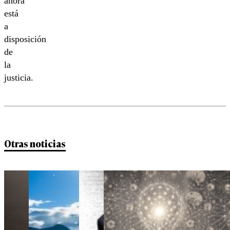
ahora
está
a
disposición
de
la
justicia.
Otras noticias