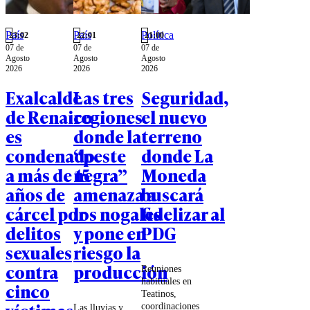
País
País
Política
23:02
22:01
21:00
07 de
07 de
07 de
Agosto
Agosto
Agosto
2026
2026
2026
Exalcalde
Las tres
Seguridad,
de Renaico
regiones
el nuevo
es
donde la
terreno
condenado
“peste
donde La
a más de 15
negra”
Moneda
años de
amenaza a
buscará
cárcel por
los nogales
fidelizar al
delitos
y pone en
PDG
sexuales
riesgo la
contra
producción
Reuniones
habituales en
cinco
Teatinos,
coordinaciones
Las lluvias y