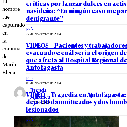
El
críticas por lanzar dulces en acti
hombre
navideña: “En ningún caso me pa
denigrante”
fue
capturado
País
en
22 de Noviembre de 2024
la
VIDEOS – Pacientes y trabajadore
comuna
evacuados: cuál sería el origen de
de
que afecta al Hospital Regional d
María
Antofagasta
Elena.
País
03 de Noviembre de 2024
Brenda
VIDEO – Tragedia en Antofagasta:
Martínez
deja 110 damnificados y dos bom
17/ 04/ 2020
lesionados
País
09 de Mayo de 2024