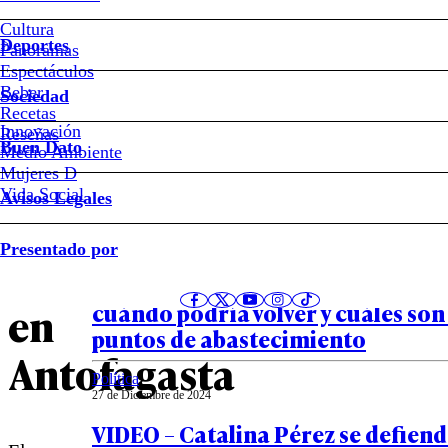
sujeto
Cultura
Deportes
Panoramas
acusado
Espectáculos
Beber
Sociedad
Recetas
de
Innovación
Notas relacionadas
Reseñas
Buen Dato
Medio Ambiente
secuestrar
Mujeres D
Vida Social
Avisos Legales
a
País
Presentado por
26 de Febrero de 2025
joven
MAPA – Corte de agua en Antofaga
en
cuándo podría volver y cuáles son
puntos de abastecimiento
Antofagasta
Política
27 de Diciembre de 2024
VIDEO – Catalina Pérez se defiend