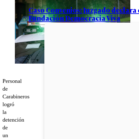
Caso Convenios: Juzgado declara d
Fundación Democracia Viva
Personal
de
Carabineros
logró
la
detención
de
un