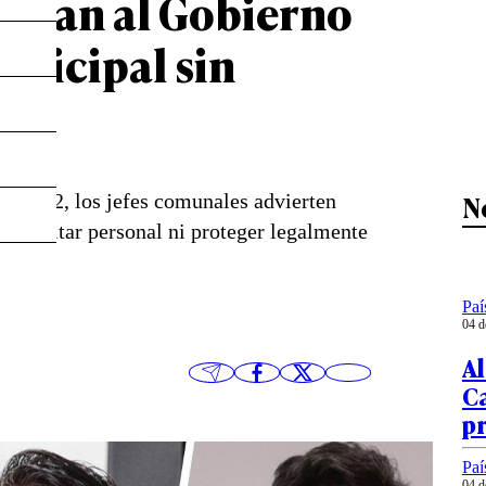
ionan al Gobierno
unicipal sin
N
 21.802, los jefes comunales advierten
 capacitar personal ni proteger legalmente
Paí
04 d
Al
Ca
p
Paí
04 d