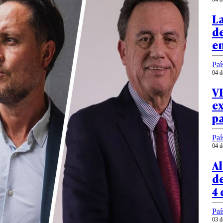
La
d
e
Paí
04 d
VI
ex
p
Paí
04 d
Al
de
4 
Paí
03 d