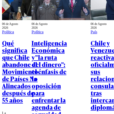
06 de Agosto
06 de Agosto
06 de Agosto
2026
2026
2026
Política
Política
País
Qué
Inteligencia
Chile y
significa
Económica
Venezue
que Chile
y "la ruta
reactiv
abandone el
del dinero":
oficial
Movimiento
el énfasis de
sus
de Países No
la
relacio
Alineados
oposición
consula
después de
para
tras
55 años
enfrentar la
interca
agenda de
diplomá
La