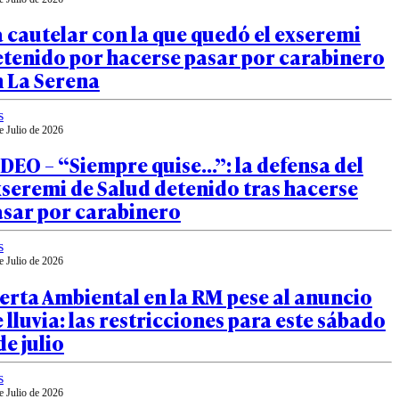
 cautelar con la que quedó el exseremi
etenido por hacerse pasar por carabinero
n La Serena
s
e Julio de 2026
DEO – “Siempre quise…”: la defensa del
seremi de Salud detenido tras hacerse
asar por carabinero
s
e Julio de 2026
erta Ambiental en la RM pese al anuncio
 lluvia: las restricciones para este sábado
de julio
s
e Julio de 2026