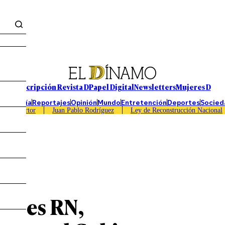
Suscripción Revista D
Papel Digital
Newsletters
Mujeres D
Economía
Reportajes
Opinión
Mundo
Entretención
Deportes
Socied
Caso Sartor
Juan Pablo Rodríguez
Ley de Reconstrucción Nacional
aldes RN,