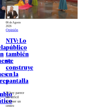
06 de Agosto
2026
Opinión
NTV: Lo
la
público
an
también
mente
se
construye
nes
en la
res
pantalla
mbio
Si hoy parece
tan difícil
tico
sostener un
centro