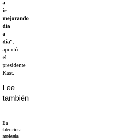
a
ir
mejorando
día
a
día
“,
apuntó
el
presidente
Kast.
Lee
también
La
En
silenciosa
la
molestia
antesala