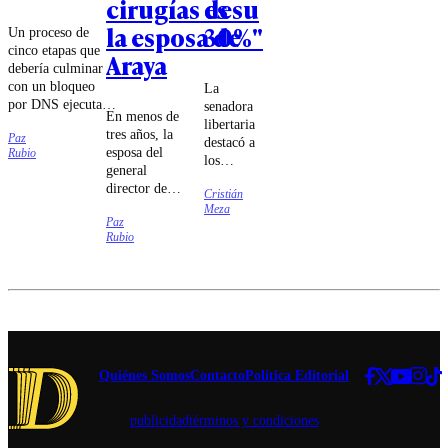
cirugías de
es su
la esposa de
30%"
Un proceso de
cinco etapas que
Araya
debería culminar
con un bloqueo
La
por DNS ejecutado
senadora
En menos de
por las compañías
libertaria
tres años, la
Paz
de
destacó a
esposa del
Rubio
telecomunicaciones
los
general
fue lo que
ministros
director de
estableció el
Cristián
Jorge
Carabineros
Meza
tribunal.
Quiroz e
Paz
se sometió a
Iván
Rubio
cuatro
Poduje
cirugías cuyo
por "dar
carácter
la batalla
reconstructivo
cultural
fue puesto en
sin
duda.
miedo".
Quiénes Somos
Contacto
Política Editorial
publicidad
términos y condiciones