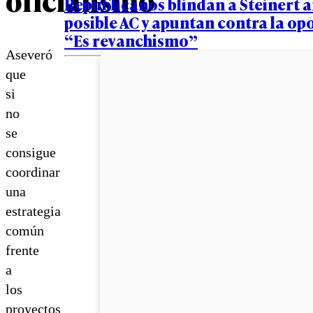
Republicanos blindan a Steinert 
posible AC y apuntan contra la op
“Es revanchismo”
Aseveró
que
si
no
se
consigue
coordinar
una
estrategia
común
frente
a
los
proyectos