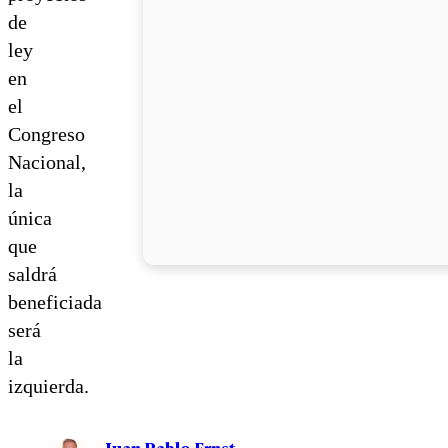
de
ley
en
el
Congreso
Nacional,
la
única
que
saldrá
beneficiada
será
la
izquierda.
Juan Pablo Ernst