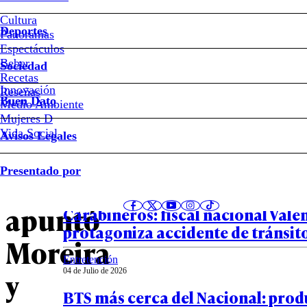
Republicano
Cultura
Deportes
Panoramas
La
Espectáculos
Beber
Sociedad
contradicción
Recetas
Innovación
Notas relacionadas
Reseñas
Buen Dato
Medio Ambiente
a
Mujeres D
Vida Social
Avisos Legales
la
País
Presentado por
04 de Julio de 2026
que
Alcotest negativo y declaración a
apuntó
Carabineros: fiscal nacional Vale
protagoniza accidente de tránsit
Moreira
Entretención
y
04 de Julio de 2026
BTS más cerca del Nacional: prod