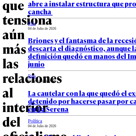
que
abre a instalar estructura que pro
cancha
tensiona
País
aún
04 de Julio de 2026
Briones y el fantasma de la recesi
más
descarta el diagnóstico, aunque l
definición quedó en manos del I
las
junio
relaciones
País
04 de Julio de 2026
al
La cautelar con la que quedó el e
detenido por hacerse pasar por c
interior
en La Serena
del
Política
04 de Julio de 2026
oficialismo