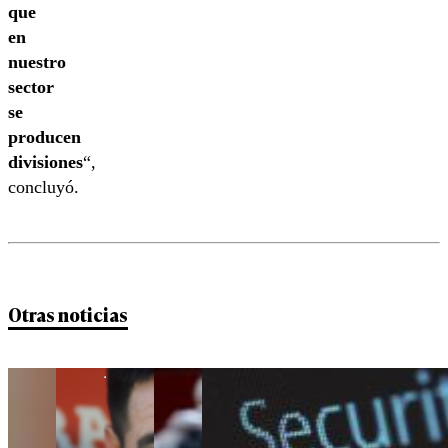
que
en
nuestro
sector
se
producen
divisiones
“,
concluyó.
Otras noticias