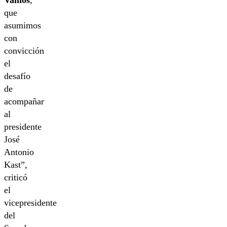
Vamos
,
que
asumimos
con
convicción
el
desafío
de
acompañar
al
presidente
José
Antonio
Kast”,
criticó
el
vicepresidente
del