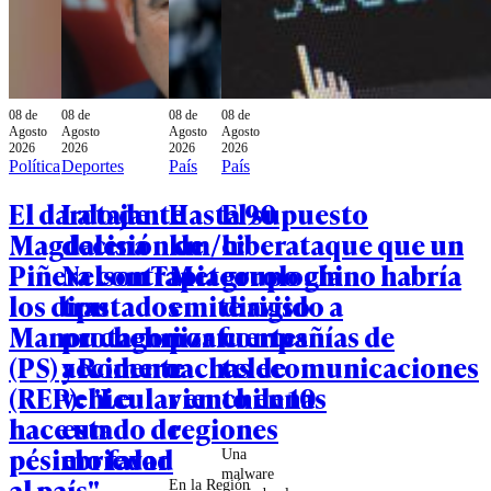
08 de
08 de
08 de
08 de
Agosto
Agosto
Agosto
Agosto
2026
2026
2026
2026
Política
Deportes
País
País
El dardo de
La tajante
Hasta 90
El supuesto
Magdalena
decisión de
km/h:
ciberataque que un
Piñera contra
Nelson Tapia
Meteorología
grupo chino habría
los diputados
tras
emite aviso
dirigido a
Manouchehri
protagonizar
por fuertes
compañías de
(PS) y Romero
accidente
rachas de
telecomunicaciones
(REP): "Le
vehicular en
viento en 10
chilenas
hace un
estado de
regiones
pésimo favor
ebriedad
Una
malware
al país"
En la Región