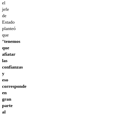
el
jefe
de
Estado
planteó
que
“
tenemos
que
afiatar
las
confianzas
y
eso
corresponde
en
gran
parte
al