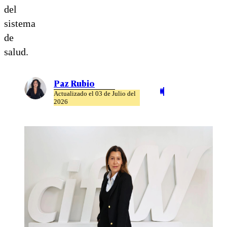
del
sistema
de
salud.
Paz Rubio
Actualizado el 03 de Julio del
2026