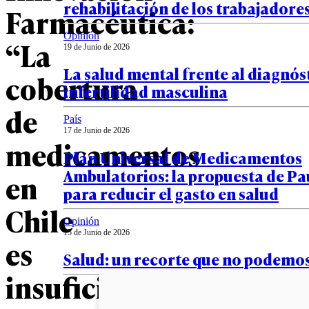
rehabilitación de los trabajadore
Farmacéutica:
Opinión
“La
19 de Junio de 2026
La salud mental frente al diagnós
cobertura
infertilidad masculina
de
País
17 de Junio de 2026
medicamentos
Plan Universal de Medicamentos
Ambulatorios: la propuesta de Pa
en
para reducir el gasto en salud
Chile
Opinión
15 de Junio de 2026
es
Salud: un recorte que no podemo
insuficiente”