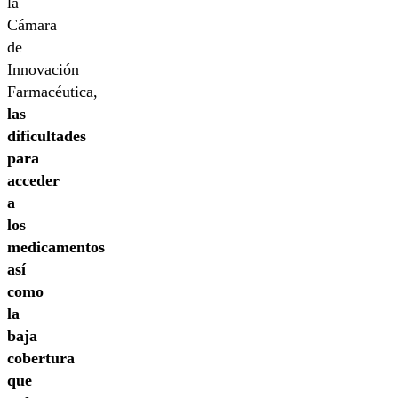
la
Cámara
de
Innovación
Farmacéutica,
las
dificultades
para
acceder
a
los
medicamentos
así
como
la
baja
cobertura
que