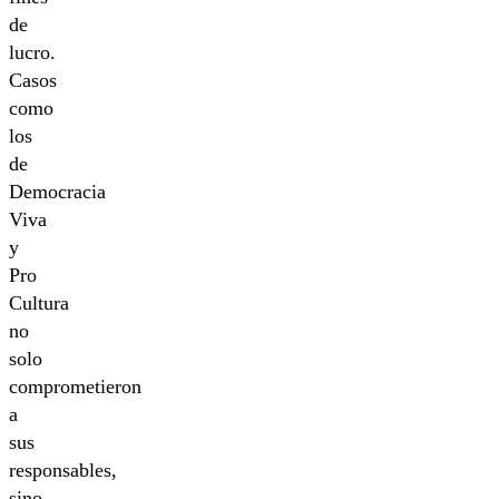
de
lucro.
Casos
como
los
de
Democracia
Viva
y
Pro
Cultura
no
solo
comprometieron
a
sus
responsables,
sino