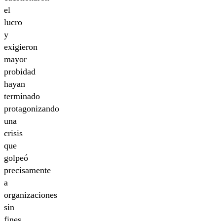
el
lucro
y
exigieron
mayor
probidad
hayan
terminado
protagonizando
una
crisis
que
golpeó
precisamente
a
organizaciones
sin
fines