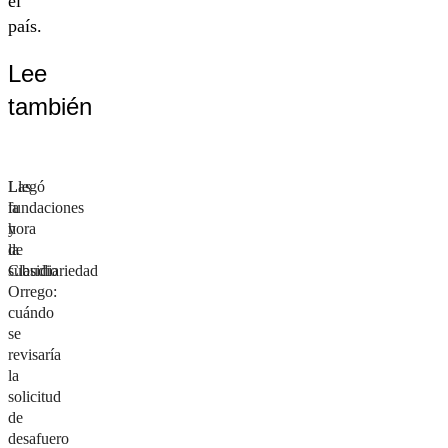
el
país.
Lee
también
Las
Llegó
fundaciones
la
y
hora
la
de
subsidiariedad
Claudio
Orrego:
cuándo
se
revisaría
la
solicitud
de
desafuero