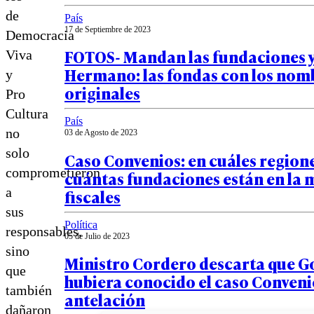
de
País
17 de Septiembre de 2023
Democracia
FOTOS- Mandan las fundaciones y
Viva
Hermano: las fondas con los nom
y
originales
Pro
Cultura
País
no
03 de Agosto de 2023
solo
Caso Convenios: en cuáles regione
comprometieron
cuántas fundaciones están en la m
a
fiscales
sus
Política
responsables,
05 de Julio de 2023
sino
Ministro Cordero descarta que G
que
hubiera conocido el caso Conveni
también
antelación
dañaron