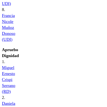
UDI)
8.
Francia
Nicole
Muñoz
Donoso
(UDI)
Apruebo
Dignidad
1.
Miguel
Ernesto
Crispi
Serrano
(RD)
2.
Daniela