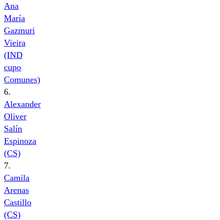
Ana
María
Gazmuri
Vieira
(IND
cupo
Comunes)
6.
Alexander
Oliver
Salín
Espinoza
(CS)
7.
Camila
Arenas
Castillo
(CS)