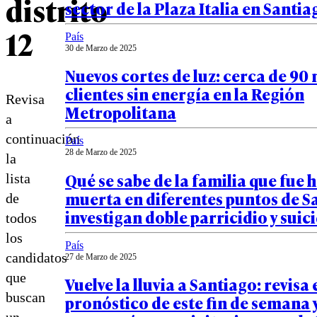
distrito
sector de la Plaza Italia en Santia
12
País
30 de Marzo de 2025
Nuevos cortes de luz: cerca de 90 
clientes sin energía en la Región
Revisa
Metropolitana
a
continuación
País
28 de Marzo de 2025
la
Qué se sabe de la familia que fue 
lista
muerta en diferentes puntos de S
de
investigan doble parricidio y suic
todos
los
País
candidatos
27 de Marzo de 2025
que
Vuelve la lluvia a Santiago: revisa 
buscan
pronóstico de este fin de semana y