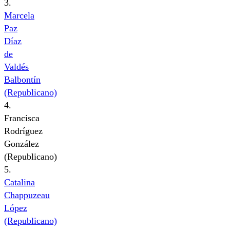
3.
Marcela
Paz
Díaz
de
Valdés
Balbontín
(Republicano)
4.
Francisca
Rodríguez
González
(Republicano)
5.
Catalina
Chappuzeau
López
(Republicano)