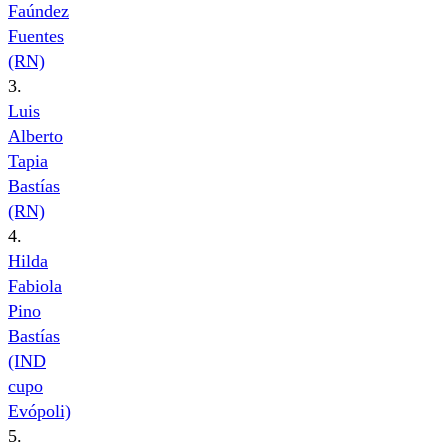
Faúndez
Fuentes
(RN)
3.
Luis
Alberto
Tapia
Bastías
(RN)
4.
Hilda
Fabiola
Pino
Bastías
(IND
cupo
Evópoli)
5.