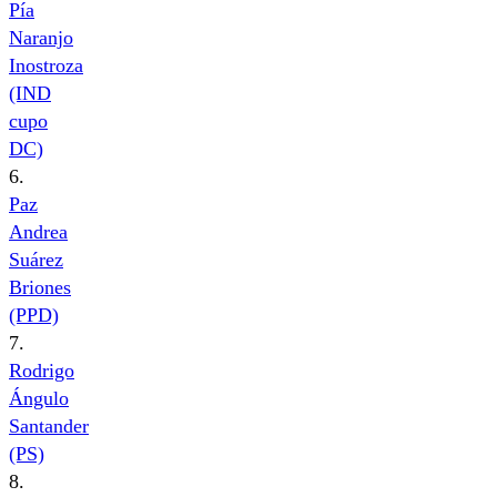
Pía
Naranjo
Inostroza
(IND
cupo
DC)
6.
Paz
Andrea
Suárez
Briones
(PPD)
7.
Rodrigo
Ángulo
Santander
(PS)
8.