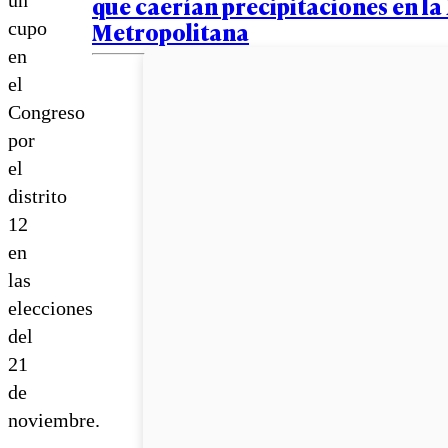
que caerían precipitaciones en la
un
Metropolitana
cupo
en
el
Congreso
por
el
distrito
12
en
las
elecciones
del
21
de
noviembre.