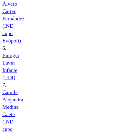
Álvaro
Carter
Fernández
(IND
cupo
Evópoli)
6.
Eulogia
Lavín
Infante
(UDI)
7.
Camila
Alejandra
Medina
Gaete
(IND
cupo