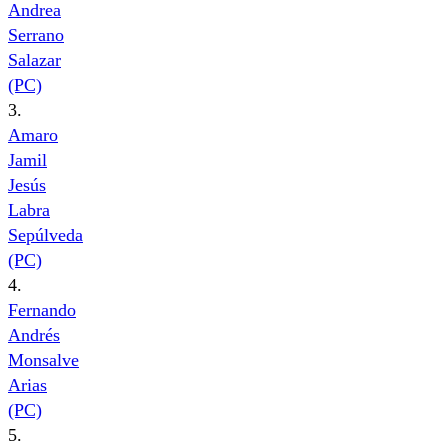
Andrea
Serrano
Salazar
(PC)
3.
Amaro
Jamil
Jesús
Labra
Sepúlveda
(PC)
4.
Fernando
Andrés
Monsalve
Arias
(PC)
5.