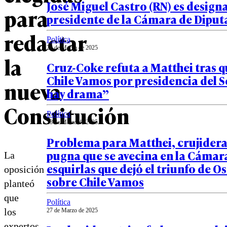
José Miguel Castro (RN) es desig
para
presidente de la Cámara de Dipu
redactar
Política
28 de Marzo de 2025
la
Cruz-Coke refuta a Matthei tras q
Chile Vamos por presidencia del S
nueva
hay drama”
Constitución
Política
28 de Marzo de 2025
Problema para Matthei, crujidera
pugna que se avecina en la Cámara
La
esquirlas que dejó el triunfo de 
oposición
sobre Chile Vamos
planteó
que
Política
los
27 de Marzo de 2025
expertos