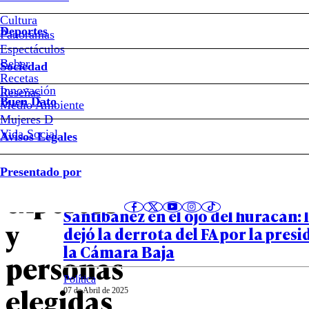
Chile
Cultura
Vamos
Deportes
Panoramas
Espectáculos
propone
Beber
Sociedad
Recetas
fórmula
Innovación
Notas relacionadas
Reseñas
Buen Dato
Medio Ambiente
Mujeres D
mixta
Vida Social
Avisos Legales
con
Política
Presentado por
08 de Abril de 2025
expertos
Recriminaciones mutuas y Marise
Santibáñez en el ojo del huracán: 
y
dejó la derrota del FA por la pres
la Cámara Baja
personas
Política
elegidas
07 de Abril de 2025