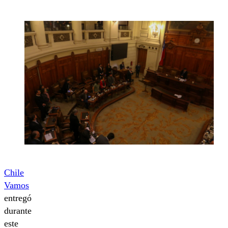
Chile
Vamos
entregó
durante
este