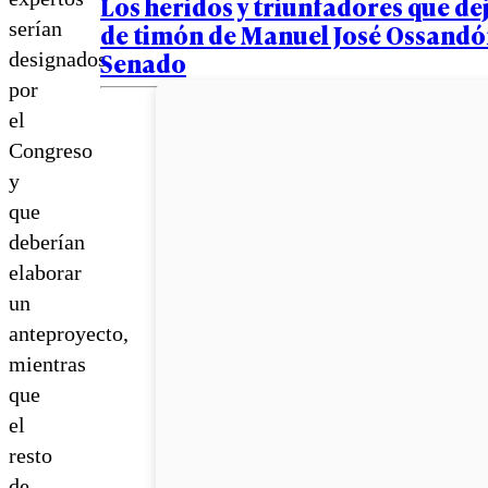
Los heridos y triunfadores que dej
serían
de timón de Manuel José Ossandón
Senado
designados
por
el
Congreso
y
que
deberían
elaborar
un
anteproyecto,
mientras
que
el
resto
de