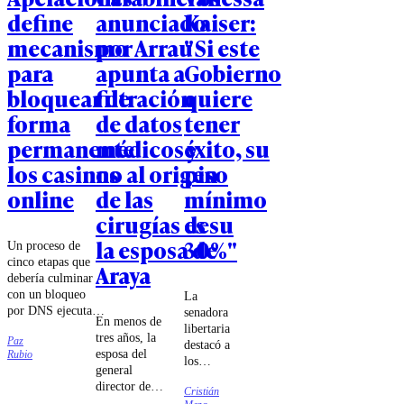
define
anunciado
Kaiser:
mecanismo
por Arrau
"Si este
para
apunta a
Gobierno
bloquear de
filtración
quiere
forma
de datos
tener
permanente
médicos y
éxito, su
los casinos
no al origen
piso
online
de las
mínimo
cirugías de
es su
la esposa de
30%"
Un proceso de
cinco etapas que
Araya
debería culminar
con un bloqueo
La
por DNS ejecutado
senadora
En menos de
por las compañías
libertaria
tres años, la
Paz
de
destacó a
esposa del
Rubio
telecomunicaciones
los
general
fue lo que
ministros
director de
estableció el
Cristián
Jorge
Carabineros