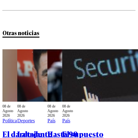
Otras noticias
08 de
08 de
08 de
08 de
Agosto
Agosto
Agosto
Agosto
2026
2026
2026
2026
Política
Deportes
País
País
El dardo de
La tajante
Hasta 90
El supuesto