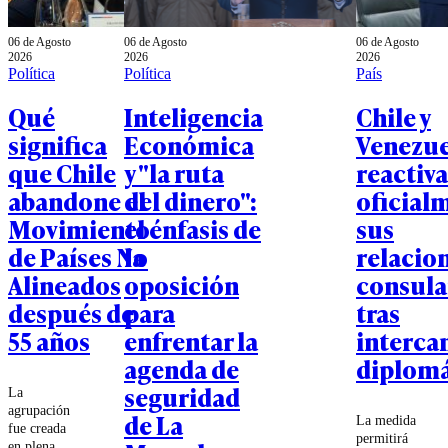
06 de Agosto
06 de Agosto
06 de Agosto
2026
2026
2026
Política
Política
País
Qué
Inteligencia
Chile y
significa
Económica
Venezue
que Chile
y "la ruta
reactiv
abandone el
del dinero":
oficial
Movimiento
el énfasis de
sus
de Países No
la
relacio
Alineados
oposición
consula
después de
para
tras
55 años
enfrentar la
interca
agenda de
diplomá
seguridad
La
agrupación
de La
La medida
fue creada
permitirá
en plena