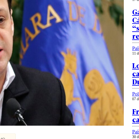
Ga
Cá
“s
r
Paí
11 d
Lo
ca
D
Pol
07 d
Fr
c
Paí
30 d