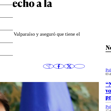
derecho a la
nal de Valparaíso y aseguró que tiene el
N
Pol
03 d
“N
vo
pr
Pol
17 d