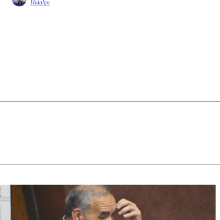
Hidalgo
sea volver a
construirlo
desde lugares
más
modestos,
pero no
menos
decisivos. Un
canal público
infantil y
cultural es
uno de esos
lugares. No
porque
resuelva
todo, sino
porque
recuerda que
todavía es
posible
pensar en
algo más que
en la
supervivencia
individual.