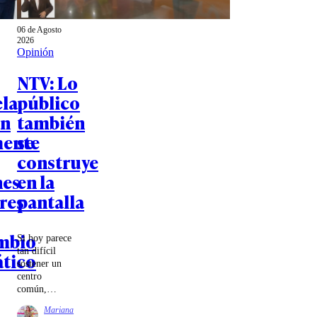
06 de Agosto
2026
Opinión
NTV: Lo
la
público
an
también
mente
se
construye
nes
en la
res
pantalla
mbio
Si hoy parece
tan difícil
tico
sostener un
centro
común,
quizás parte
Mariana
de la tarea