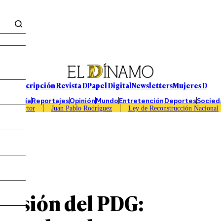
Suscripción Revista D
Papel Digital
Newsletters
Mujeres D
Economía
Reportajes
Opinión
Mundo
Entretención
Deportes
Socied
Caso Sartor
Juan Pablo Rodríguez
Ley de Reconstrucción Nacional
pulsión del PDG: