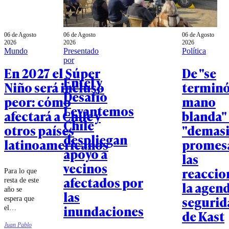
06 de Agosto
06 de Agosto
06 de Agosto
2026
2026
2026
Mundo
Presentado
Política
por
En 2027 el Súper
De "se
Entel y
Niño será incluso
terminó
Desafío
peor: cómo
mano
Levantemos
afectará a Chile y
blanda"
Chile
otros países
"demas
despliegan
latinoamericanos
promesa
apoyo a
las
vecinos
reaccio
Para lo que
afectados por
resta de este
la agen
año se
las
segurid
espera que
inundaciones
el
de Kast
fenómeno
Juan Pablo
climático se