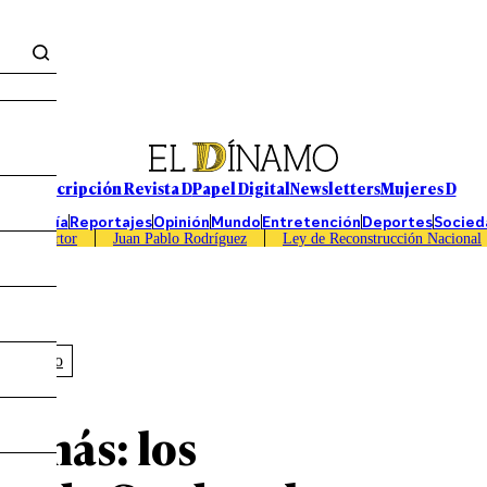
Suscripción Revista D
Papel Digital
Newsletters
Mujeres D
Economía
Reportajes
Opinión
Mundo
Entretención
Deportes
Socied
Caso Sartor
Juan Pablo Rodríguez
Ley de Reconstrucción Nacional
a Cordero
y más: los