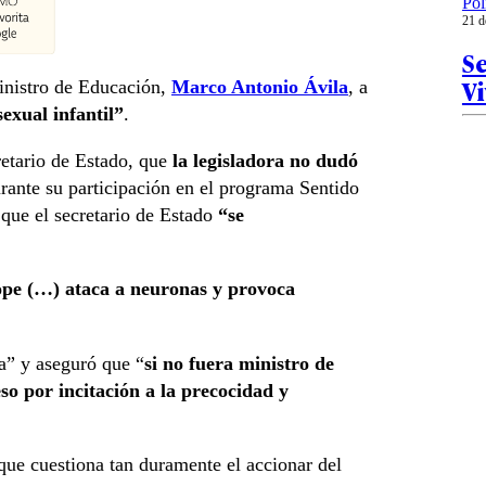
Pol
21 d
S
V
inistro de Educación,
Marco Antonio Ávila
, a
exual infantil”
.
retario de Estado, que
la legisladora no dudó
urante su participación en el programa Sentido
que el secretario de Estado
“se
tope (…) ataca a neuronas y provoca
la” y aseguró que “
si no fuera ministro de
o por incitación a la precocidad y
que cuestiona tan duramente el accionar del