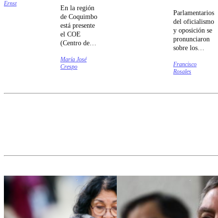
Ernst
presente de
En la región
Parlamentarios
manera
de Coquimbo
del oficialismo
muy fuerte
está presente
y oposición se
durante el
el COE
pronunciaron
periodo de
(Centro de
sobre los
octubre a
Operaciones
anuncios del
diciembre.
María José
de
Francisco
mandatario
Crespo
Emergencia),
Rosales
para combatir
el vehículo,
la delincuencia
que es
y el crimen
coordinado
organizado.
por Entel
junto a
Desafío
Levantemos
Chile, pone a
disposición
elementos
necesarios
para
mantener
conectada a
la
ciudadanía,
como