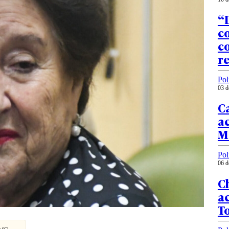
“D
c
c
r
Pol
03 d
Ca
ac
M
Pol
06 d
Ch
a
To