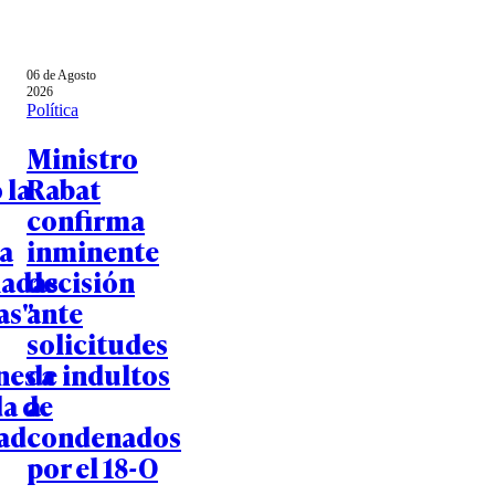
06 de Agosto
2026
Política
Ministro
 la
Rabat
confirma
 a
inminente
iadas
decisión
s":
ante
solicitudes
nes a
de indultos
da de
a
ad
condenados
por el 18-O