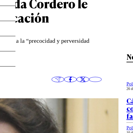
putada Cordero le
Educación
incitar a la “precocidad y perversidad
N
Pol
26 d
C
c
fa
Pol
10 d