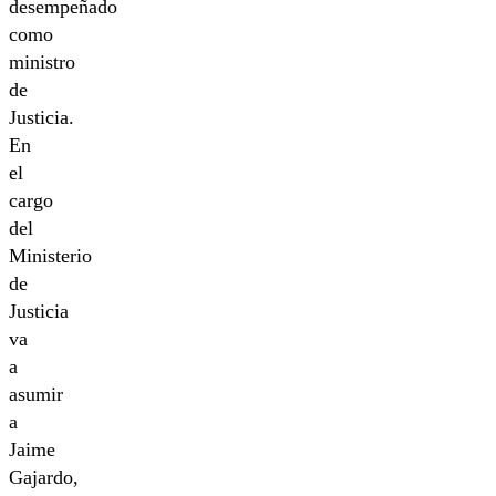
desempeñado
como
ministro
de
Justicia.
En
el
cargo
del
Ministerio
de
Justicia
va
a
asumir
a
Jaime
Gajardo,