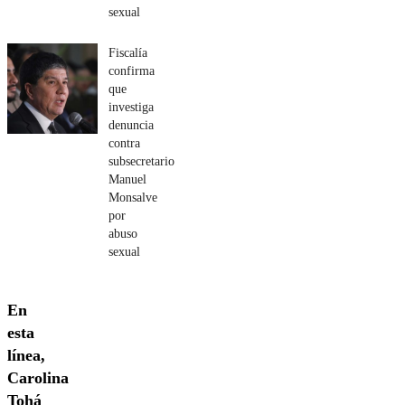
sexual
Fiscalía
confirma
que
investiga
denuncia
contra
subsecretario
Manuel
Monsalve
por
abuso
sexual
En
esta
línea,
Carolina
Tohá