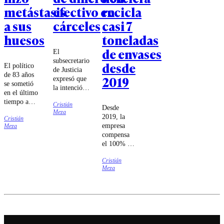
metástasis
efectivo en
recicla
a sus
cárceles
casi 7
huesos
toneladas
de envases
El
subsecretario
desde
El político
de Justicia
de 83 años
2019
expresó que
se sometió
la intención
en el último
del Gobierno
tiempo a
Cristián
es elevar a
Desde
una cirugía
Meza
rango
2019, la
Cristián
contra el
constitucional
empresa
Meza
cáncer de
la situación
compensa
piel, además
de las
el 100% del
de
cárceles.
packaging
radioterapias
Cristián
que coloca
y terapias
Meza
en el
hormonales.
mercado a
través de
una alianza
con la
empresa de