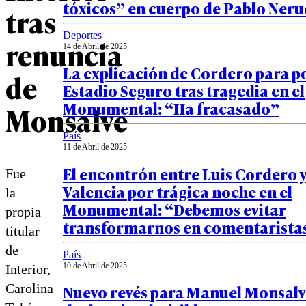
tóxicos” en cuerpo de Pablo Ner
tras
Deportes
renuncia
14 de Abril de 2025
La explicación de Cordero para po
de
Estadio Seguro tras tragedia en el
Monumental: “Ha fracasado”
Monsalve
País
11 de Abril de 2025
El encontrón entre Luis Cordero y
Fue
Valencia por trágica noche en el
la
Monumental: “Debemos evitar
propia
transformarnos en comentarista
titular
de
País
10 de Abril de 2025
Interior,
Carolina
Nuevo revés para Manuel Monsalv