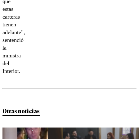
que
estas
carteras
tienen
adelante”,
sentenció
la
ministra
del
Interior.
Otras noticias