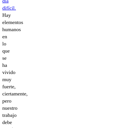
día
difícil.
Hay
elementos
humanos
en
lo
que
se
ha
vivido
muy
fuerte,
ciertamente,
pero
nuestro
trabajo
debe