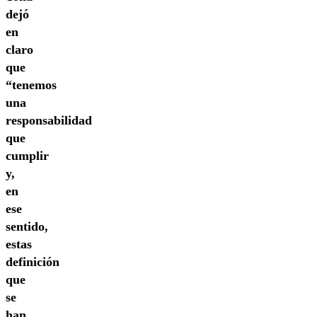
dejó
en
claro
que
“tenemos
una
responsabilidad
que
cumplir
y,
en
ese
sentido,
estas
definición
que
se
han