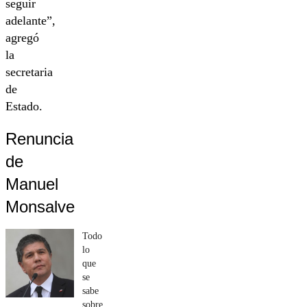
seguir
adelante”,
agregó
la
secretaria
de
Estado.
Renuncia
de
Manuel
Monsalve
Todo
lo
que
se
sabe
sobre