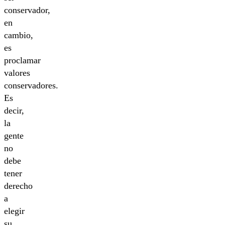
conservador,
en
cambio,
es
proclamar
valores
conservadores.
Es
decir,
la
gente
no
debe
tener
derecho
a
elegir
su