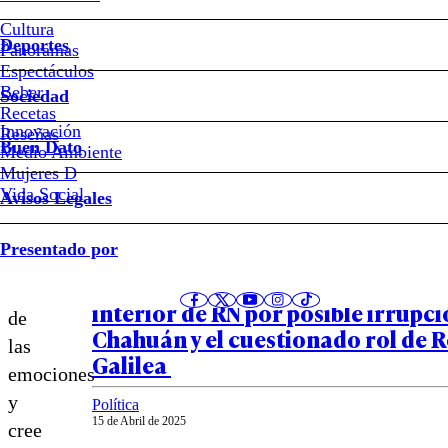
Lo
Cultura
Deportes
que
Panoramas
Espectáculos
Beber
necesitamos,
Sociedad
Recetas
Innovación
Notas relacionadas
Reseñas
según
Buen Dato
Medio Ambiente
Mujeres D
Peña
Vida Social
Avisos Legales
Política
Presentado por
16 de Abril de 2025
Primarias en Chile Vamos: las aler
Desconfía
interior de RN por posible irrupci
de
Chahuán y el cuestionado rol de 
las
Galilea
emociones
y
Política
15 de Abril de 2025
cree