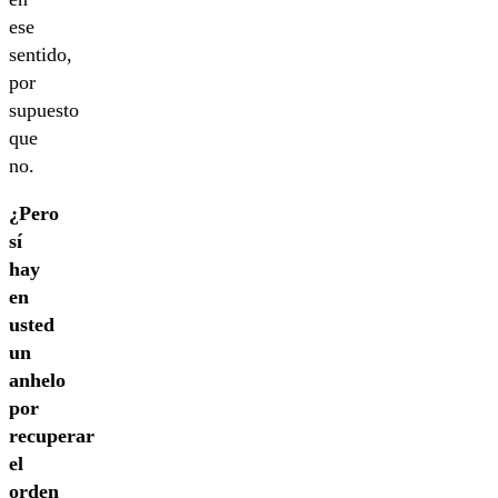
ese
sentido,
por
supuesto
que
no.
¿Pero
sí
hay
en
usted
un
anhelo
por
recuperar
el
orden