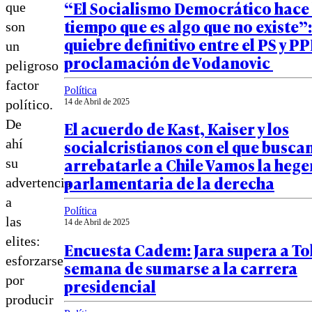
“El Socialismo Democrático hace
que
tiempo que es algo que no existe”:
son
quiebre definitivo entre el PS y PP
un
proclamación de Vodanovic
peligroso
factor
Política
político.
14 de Abril de 2025
De
El acuerdo de Kast, Kaiser y los
socialcristianos con el que busca
ahí
arrebatarle a Chile Vamos la heg
su
parlamentaria de la derecha
advertencia
a
Política
las
14 de Abril de 2025
elites:
Encuesta Cadem: Jara supera a To
esforzarse
semana de sumarse a la carrera
por
presidencial
producir