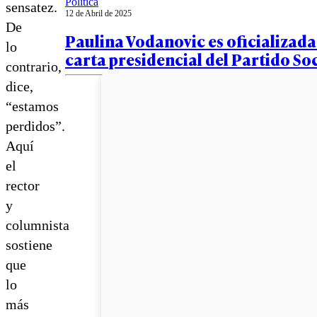
Política
sensatez.
12 de Abril de 2025
De
Paulina Vodanovic es oficializad
lo
carta presidencial del Partido Soc
contrario,
dice,
“estamos
perdidos”.
Aquí
el
rector
y
columnista
sostiene
que
lo
más