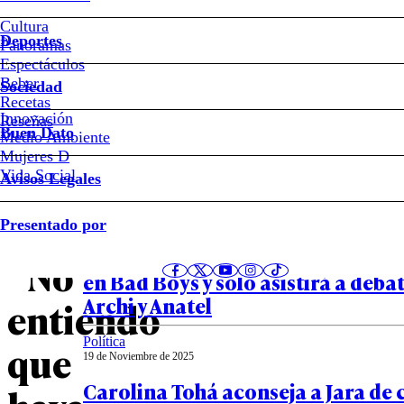
Cultura
Deportes
Paulina
Panoramas
Espectáculos
Beber
Vodanovic,
Sociedad
Recetas
Innovación
Notas relacionadas
Reseñas
presidenta
Buen Dato
Medio Ambiente
Mujeres D
del
Vida Social
Avisos Legales
Política
PS:
Presentado por
19 de Noviembre de 2025
José Antonio Kast pone en duda p
“No
en Bad Boys y solo asistirá a deba
Archi y Anatel
entiendo
Política
que
19 de Noviembre de 2025
Carolina Tohá aconseja a Jara de 