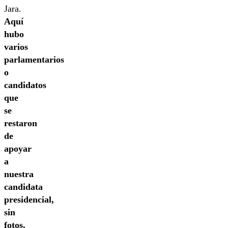
Jara.
Aquí
hubo
varios
parlamentarios
o
candidatos
que
se
restaron
de
apoyar
a
nuestra
candidata
presidencial,
sin
fotos,