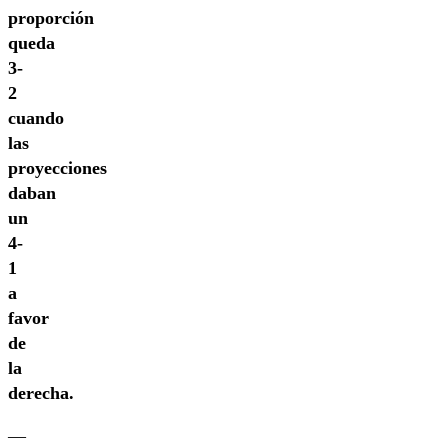
proporción
queda
3-
2
cuando
las
proyecciones
daban
un
4-
1
a
favor
de
la
derecha.
—