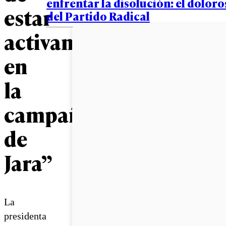
enfrentar la disolución: el doloro
estar
del Partido Radical
activamente
en
la
campaña
de
Jara”
La
presidenta