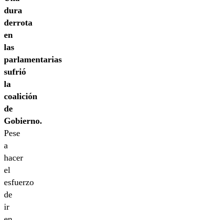
dura
derrota
en
las
parlamentarias
sufrió
la
coalición
de
Gobierno.
Pese
a
hacer
el
esfuerzo
de
ir
en