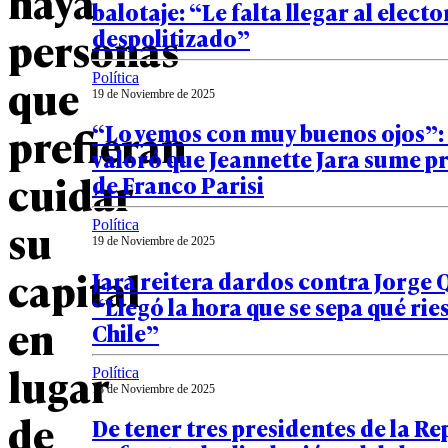
haya
balotaje: “Le falta llegar al elec
personas
despolitizado”
que
Política
19 de Noviembre de 2025
prefieran
“Lo vemos con muy buenos ojos”
valoró que Jeannette Jara sume p
cuidar
de Franco Parisi
su
Política
19 de Noviembre de 2025
capital
Jara reitera dardos contra Jorge 
“Llegó la hora que se sepa qué rie
en
Chile”
lugar
Política
18 de Noviembre de 2025
de
De tener tres presidentes de la Re