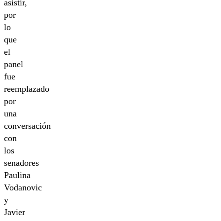
asistir,
por
lo
que
el
panel
fue
reemplazado
por
una
conversación
con
los
senadores
Paulina
Vodanovic
y
Javier