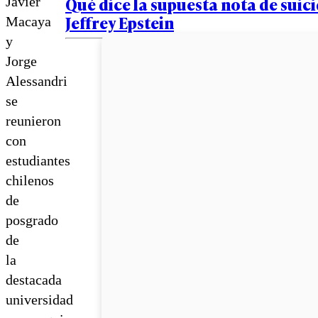
Qué dice la supuesta nota de suici
Javier
Jeffrey Epstein
Macaya
y
Jorge
Alessandri
se
reunieron
con
estudiantes
chilenos
de
posgrado
de
la
destacada
universidad