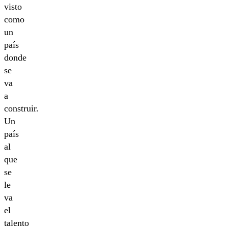
visto
como
un
país
donde
se
va
a
construir.
Un
país
al
que
se
le
va
el
talento