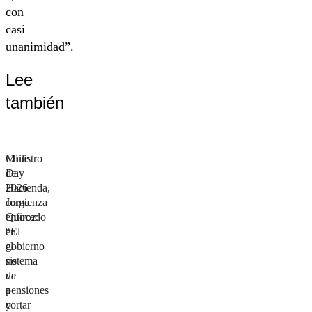
con
casi
unanimidad”.
Lee
también
Ministro
Chile
de
Day
Hacienda,
2026
Jorge
comienza
Quiroz:
enfocado
“El
en
gobierno
el
no
sistema
va
de
a
pensiones
cortar
y