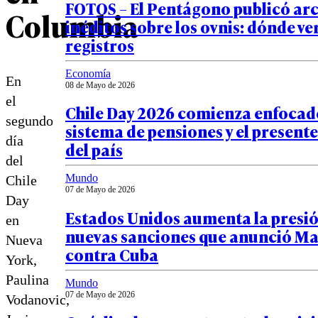
FOTOS – El Pentágono publicó arc
Columbia
inéditos sobre los ovnis: dónde ve
registros
Economía
En
08 de Mayo de 2026
el
Chile Day 2026 comienza enfocado
segundo
sistema de pensiones y el presente
día
del país
del
Mundo
Chile
07 de Mayo de 2026
Day
Estados Unidos aumenta la presió
en
nuevas sanciones que anunció M
Nueva
contra Cuba
York,
Paulina
Mundo
07 de Mayo de 2026
Vodanovic,