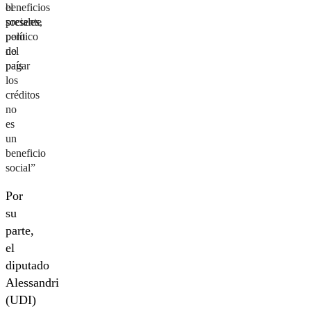
beneficios
el
sociales,
presente
pero
político
no
del
pagar
país
los
créditos
no
es
un
beneficio
social”
Por
su
parte,
el
diputado
Alessandri
(UDI)