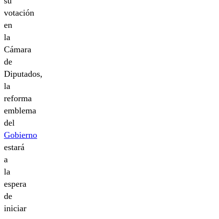
su
votación
en
la
Cámara
de
Diputados,
la
reforma
emblema
del
Gobierno
estará
a
la
espera
de
iniciar