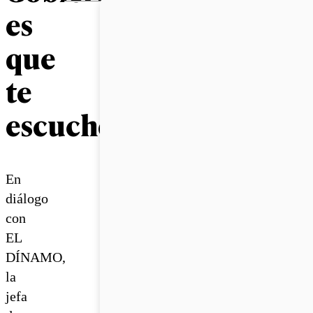
es
que
te
escuchen”
En
diálogo
con
EL
DÍNAMO,
la
jefa