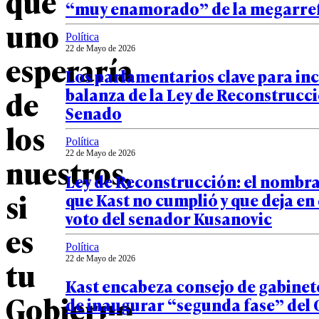
que
“muy enamorado” de la megarr
uno
Política
22 de Mayo de 2026
esperaría
Los parlamentarios clave para inc
de
balanza de la Ley de Reconstrucci
Senado
los
Política
22 de Mayo de 2026
nuestros,
Ley de Reconstrucción: el nombr
si
que Kast no cumplió y que deja en
voto del senador Kusanovic
es
Política
22 de Mayo de 2026
tu
Kast encabeza consejo de gabinet
Gobierno,
de inaugurar “segunda fase” del