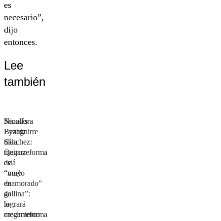
es
necesario”,
dijo
entonces.
Lee
también
Nicolás
Senadora
Eyzaguirre
Beatriz
tilda
Sánchez:
megarreforma
Quiroz
de
está
“vuelo
“muy
de
enamorado”
gallina”:
de
logrará
la
crecimiento
megarreforma