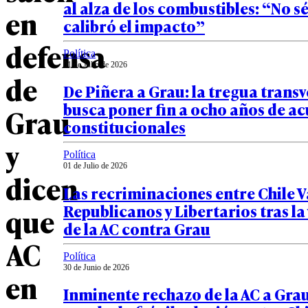
al alza de los combustibles: “No sé 
en
calibró el impacto”
defensa
Política
01 de Julio de 2026
de
De Piñera a Grau: la tregua transv
busca poner fin a ocho años de a
Grau
constitucionales
y
Política
01 de Julio de 2026
dicen
Las recriminaciones entre Chile 
Republicanos y Libertarios tras la
que
de la AC contra Grau
AC
Política
30 de Junio de 2026
en
Inminente rechazo de la AC a Gra