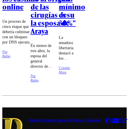
online
de las
mínimo
cirugías de
es su
la esposa de
30%"
Un proceso de
cinco etapas que
Araya
debería culminar
con un bloqueo
La
por DNS ejecutado
senadora
En menos de
por las compañías
libertaria
tres años, la
Paz
de
destacó a
esposa del
Rubio
telecomunicaciones
los
general
fue lo que
ministros
director de
estableció el
Cristián
Jorge
Carabineros
Meza
tribunal.
Quiroz e
Paz
se sometió a
Iván
Rubio
cuatro
Poduje
cirugías cuyo
por "dar
carácter
la batalla
reconstructivo
cultural
fue puesto en
sin
duda.
miedo".
Quiénes Somos
Contacto
Política Editorial