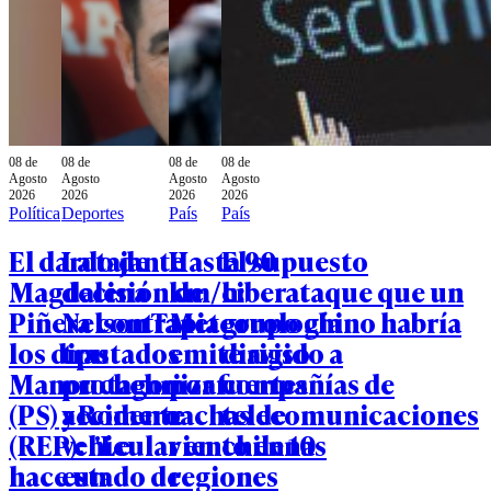
08 de
08 de
08 de
08 de
Agosto
Agosto
Agosto
Agosto
2026
2026
2026
2026
Política
Deportes
País
País
El dardo de
La tajante
Hasta 90
El supuesto
Magdalena
decisión de
km/h:
ciberataque que un
Piñera contra
Nelson Tapia
Meteorología
grupo chino habría
los diputados
tras
emite aviso
dirigido a
Manouchehri
protagonizar
por fuertes
compañías de
(PS) y Romero
accidente
rachas de
telecomunicaciones
(REP): "Le
vehicular en
viento en 10
chilenas
hace un
estado de
regiones