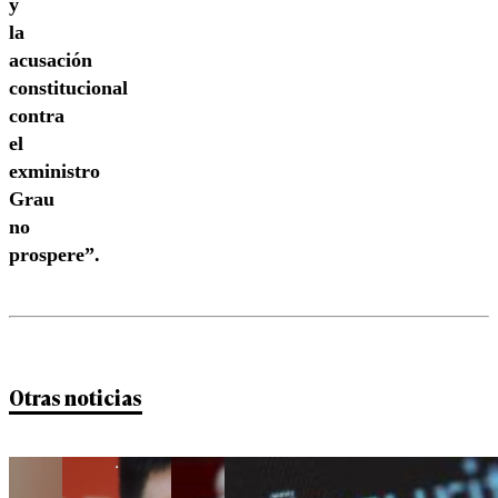
y
la
acusación
constitucional
contra
el
exministro
Grau
no
prospere”.
Otras noticias