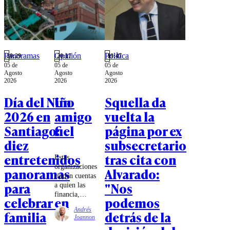
desafueros
en curso
contra tres
senadores
oficialistas
— no tiene
Panoramas
Opinión
Política
20:29
20:17
19:47
plazo ni
05 de
05 de
05 de
Agosto
Agosto
Agosto
resultado
2026
2026
2026
asegurado.
Día del Niño
Un
Squella da
2026 en
amigo
vuelta la
Santiago:
fiel
página por ex
diez
subsecretario
entretenidos
tras cita con
Estas
organizaciones
panoramas
Alvarado:
rinden cuentas
para
"Nos
a quien las
financia,
celebrar en
podemos
como
Andrés
familia
detrás de la
cualquier otra,
Joannon
entonces el