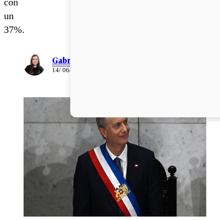
con
un
37%.
Gabriela Romo
14/ 06/ 2026