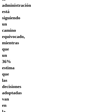
administración
está
siguiendo
un
camino
equivocado,
mientras
que
un
36%
estima
que
las
decisiones
adoptadas
van
en
la