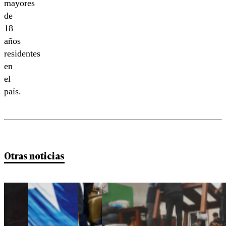
mayores
de
18
años
residentes
en
el
país.
Otras noticias