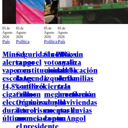
05 de
05 de
05 de
05 de
Agosto
Agosto
Agosto
Agosto
2026
2026
2026
2026
País
Política
Política
País
Minsal
Seguridad con
Sin PDG, sin
Minvu
alerta por el
rango
votos y sin
analiza
vapeo en
constitucional:
unidad: la
reubicación
escolares:
la Agenda
izquierda
de familias
14,8% utilizó
contra el
cierra la
tras
cigarrillos
Crimen
megarreforma
inundación
electrónicos
Organizado y el
con las
de viviendas
durante el
Terrorismo
cuentas en
por lluvias
último mes
anunciada por
contra
en Angol
el presidente