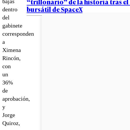
“trillonario” de la historia tras e
bajas
bursátil de SpaceX
dentro
del
gabinete
corresponden
a
Ximena
Rincón,
con
un
36%
de
aprobación,
y
Jorge
Quiroz,