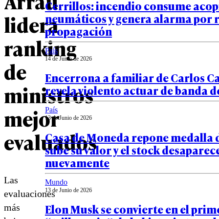
Arrau
Cerrillos: incendio consume acop
lidera
neumáticos y genera alarma por r
propagación
ranking
País
14 de Junio de 2026
de
Encerrona a familiar de Carlos C
ministros
revela violento actuar de banda 
mejor
País
13 de Junio de 2026
evaluados
Casa de Moneda repone medalla d
sube su valor y el stock desaparec
nuevamente
Las
Mundo
13 de Junio de 2026
evaluaciones
Elon Musk se convierte en el prim
más