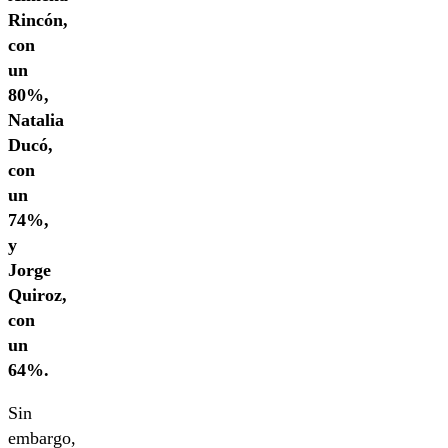
Rincón,
con
un
80%,
Natalia
Ducó,
con
un
74%,
y
Jorge
Quiroz,
con
un
64%.
Sin
embargo,