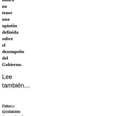
no
tener
una
opinión
definida
sobre
el
desempeño
del
Gobierno.
Lee
también…
Pulso
Criteria:
Ciudadano:
aprobación