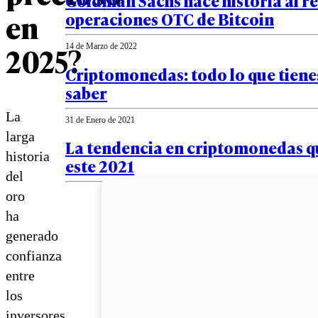
Goldman Sachs hace historia al re
en
operaciones OTC de Bitcoin
2025?
14 de Marzo de 2022
Criptomonedas: todo lo que tiene
saber
La
31 de Enero de 2021
larga
La tendencia en criptomonedas q
historia
este 2021
del
oro
ha
generado
confianza
entre
los
inversores,