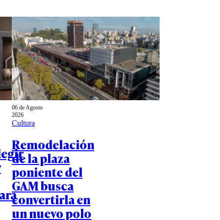
06 de Agosto
2026
Cultura
Remodelación
egir
de la plaza
r
poniente del
GAM busca
ara
convertirla en
un nuevo polo