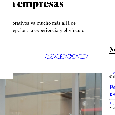
ara empresas
os corporativos va mucho más allá de
a percepción, la experiencia y el vínculo.
N
Pre
06 d
Po
e
Soc
28 d