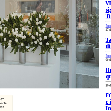
VI
si
T
Inn
27 d
Ta
d
Inn
06 d
Br
qu
26 d
FO
e 
I