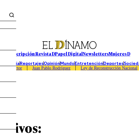
Suscripción Revista D
Papel Digital
Newsletters
Mujeres D
Economía
Reportajes
Opinión
Mundo
Entretención
Deportes
Socied
Caso Sartor
Juan Pablo Rodríguez
Ley de Reconstrucción Nacional
rativos: