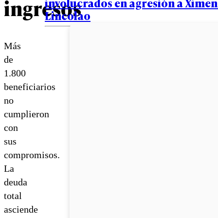
ingresos
involucrados en agresión a Xime
Lincolao
Más
de
1.800
beneficiarios
no
cumplieron
con
sus
compromisos.
La
deuda
total
asciende