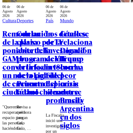
06 de
06 de
06 de
06 de
Agosto
Agosto
Agosto
Agosto
2026
2026
2026
2026
Cultura
Deportes
País
Mundo
Remodelación
Con un
Los detalles
Cómo se
de la plaza
clásico por TV
de la
relaciona
poniente del
abierta: la
investigación
Donald
GAM busca
programación
de VIF que
Trump
convertirla en
de la fecha 18
involucra a
con la
un nuevo polo
de la Liga de
Fidel
peor
de encuentro
Primera del
Espinoza:
crisis
ciudadano
fútbol chileno
senador se
entre
pronunció
Brasil y
Argentina
"Queremos
Revisa a
recuperar este
qué hora
en dos
La Fiscalía
espacio para
juegan
inició una
siglos
las personas,
Colo
investigación
haciéndolo
Colo, la
por un