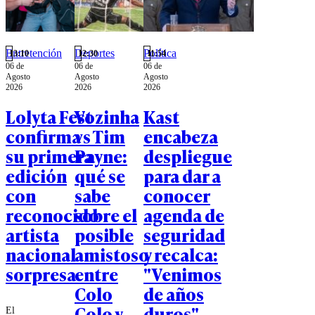
Entretención
Deportes
Política
13:10
12:30
11:54
06 de
06 de
06 de
Agosto
Agosto
Agosto
2026
2026
2026
Lolyta Fest
Vozinha
Kast
confirma
vs Tim
encabeza
su primera
Payne:
despliegue
edición
qué se
para dar a
con
sabe
conocer
reconocido
sobre el
agenda de
artista
posible
seguridad
nacional
amistoso
y recalca:
sorpresa
entre
"Venimos
Colo
de años
Colo y
duros"
El