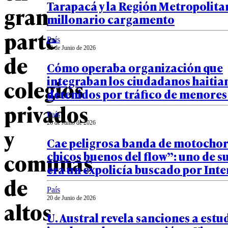
Tarapacá y la Región Metropolita
gran
millonario cargamento
parte
País
28 de Junio de 2026
de
Cómo operaba organización que
integraban los ciudadanos haitia
colegios
detenidos por tráfico de menores 
privados
País
26 de Junio de 2026
y
Cae peligrosa banda de motochor
chicos buenos del flow”: uno de su
comunas
era un expolicía buscado por Inte
de
País
20 de Junio de 2026
altos
U. Austral revela sanciones a estu