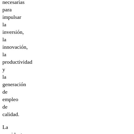
necesarias
para
impulsar
la
inversión,
la
innovación,
la
productividad
y
la
generación
de
empleo
de
calidad.
La