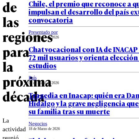
de
Chile, el premio que reconoce a q
impulsan el desarrollo del país ex
las
convocatoria
regiones
Presentado por
22 de Mayo de 2026
para
Chat vocacional con IA de INACAP 
72 mil usuarios y orienta elección
la
estudios
próxima
País
07 de Mayo de 2026
década
Tragedia en Inacap: quién era Dan
Hidalgo y la grave negligencia qu
su familia tras su muerte
La
Negocios
actividad
18 de Marzo de 2026
reunió