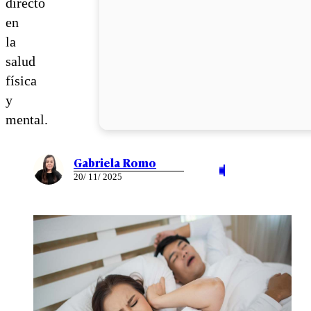
directo
en
la
salud
física
y
mental.
Gabriela Romo
20/ 11/ 2025