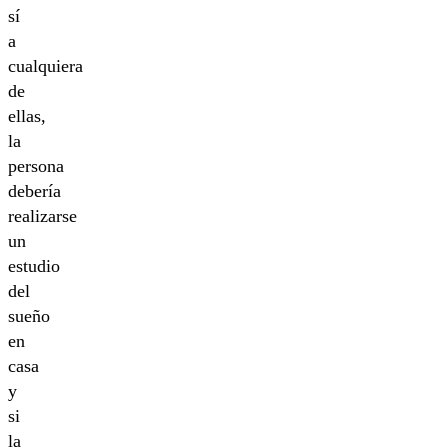
sí
a
cualquiera
de
ellas,
la
persona
debería
realizarse
un
estudio
del
sueño
en
casa
y
si
la