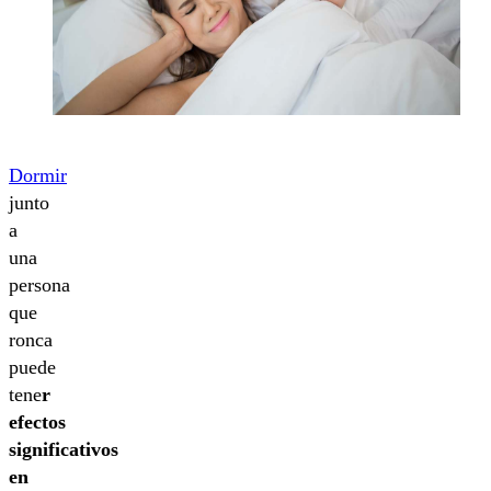
Dormir
junto
a
una
persona
que
ronca
puede
tene
r
efectos
significativos
en