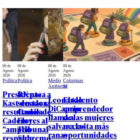
09 de
09 de
09 de
09 de
Agosto
Agosto
Agosto
Agosto
2026
2026
2026
2026
Política
Política
Medio
Columnas
Ambiente
M
Presidente
RN pasa a
Leonardo
El talento
Kast destaca
senadora
DiCaprio
emprendedor
resultados de
Camila
llama a
de las mujeres
Cadem y
Flores al
salvar a las
necesita más
"amplio
Tribunal
ranas
oportunidades
respaldo
Supremo