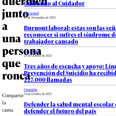
duermen
Cuidando al Cuidador
junto
Sociedad
07 de Noviembre de 2025
a
Burnout laboral: estas son las señ
una
reconocer si sufres el síndrome d
trabajador cansado
persona
Sociedad
29 de Octubre de 2025
que
Tres años de escucha y apoyo: Lín
ronca
Prevención del Suicidio ha recibi
227.000 llamadas
Opinión
14 de Octubre de 2025
Compartir
la
Defender la salud mental escolar 
defender el futuro del país
cama