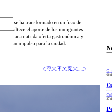
araíso se ha transformado en un foco de
que enaltece el aporte de los inmigrantes
emás de una nutrida oferta gastronómica y
ca ser un impulso para la ciudad.
N
Op
06 d
Cu
Cul
27 d
Pe