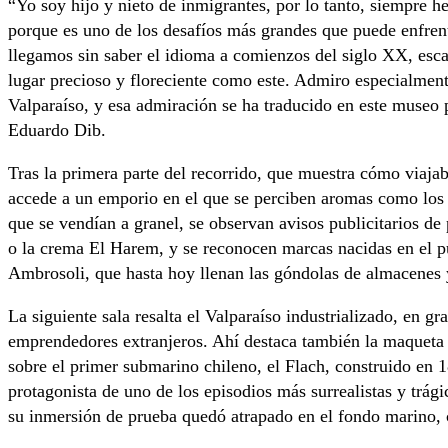
“Yo soy hijo y nieto de inmigrantes, por lo tanto, siempre h
porque es uno de los desafíos más grandes que puede enfren
llegamos sin saber el idioma a comienzos del siglo XX, esc
lugar precioso y floreciente como este. Admiro especialmente
Valparaíso, y esa admiración se ha traducido en este museo p
Eduardo Dib.
Tras la primera parte del recorrido, que muestra cómo viajab
accede a un emporio en el que se perciben aromas como los 
que se vendían a granel, se observan avisos publicitarios d
o la crema El Harem, y se reconocen marcas nacidas en el
Ambrosoli, que hasta hoy llenan las góndolas de almacenes
La siguiente sala resalta el Valparaíso industrializado, en g
emprendedores extranjeros. Ahí destaca también la maqueta y 
sobre el primer submarino chileno, el Flach, construido en 
protagonista de uno de los episodios más surrealistas y trági
su inmersión de prueba quedó atrapado en el fondo marino, c