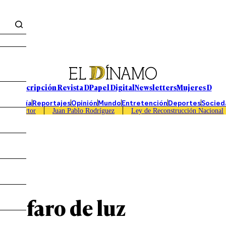
Suscripción Revista D
Papel Digital
Newsletters
Mujeres D
Economía
Reportajes
Opinión
Mundo
Entretención
Deportes
Socied
Caso Sartor
Juan Pablo Rodríguez
Ley de Reconstrucción Nacional
un faro de luz