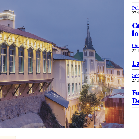
Pol
27 d
C
lo
Op
27 d
La
Soc
27 d
Fu
De