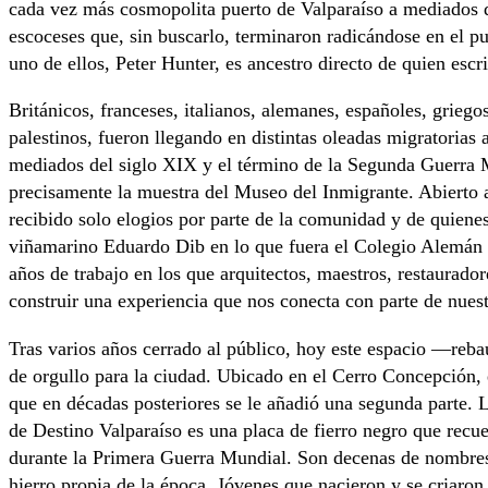
cada vez más cosmopolita puerto de Valparaíso a mediados d
escoceses que, sin buscarlo, terminaron radicándose en el p
uno de ellos, Peter Hunter, es ancestro directo de quien escri
Británicos, franceses, italianos, alemanes, españoles, griegos
palestinos, fueron llegando en distintas oleadas migratorias
mediados del siglo XIX y el término de la Segunda Guerra M
precisamente la muestra del Museo del Inmigrante. Abierto a
recibido solo elogios por parte de la comunidad y de quiene
viñamarino Eduardo Dib en lo que fuera el Colegio Alemán d
años de trabajo en los que arquitectos, maestros, restaurado
construir una experiencia que nos conecta con parte de nuest
Tras varios años cerrado al público, hoy este espacio —re
de orgullo para la ciudad. Ubicado en el Cerro Concepción, e
que en décadas posteriores se le añadió una segunda parte. L
de Destino Valparaíso es una placa de fierro negro que rec
durante la Primera Guerra Mundial. Son decenas de nombres e
hierro propia de la época. Jóvenes que nacieron y se criaro