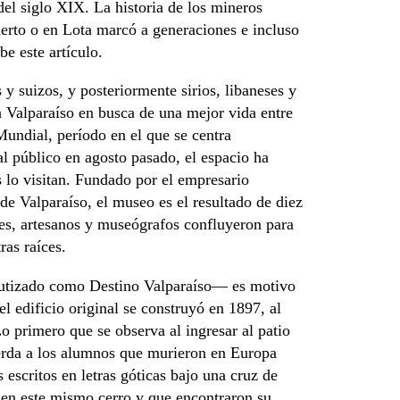
el siglo XIX. La historia de los mineros
uerto o en Lota marcó a generaciones e incluso
be este artículo.
 y suizos, y posteriormente sirios, libaneses y
 a Valparaíso en busca de una mejor vida entre
undial, período en el que se centra
l público en agosto pasado, el espacio ha
s lo visitan. Fundado por el empresario
e Valparaíso, el museo es el resultado de diez
res, artesanos y museógrafos confluyeron para
ras raíces.
bautizado como Destino Valparaíso— es motivo
l edificio original se construyó en 1897, al
o primero que se observa al ingresar al patio
uerda a los alumnos que murieron en Europa
scritos en letras góticas bajo una cruz de
n en este mismo cerro y que encontraron su