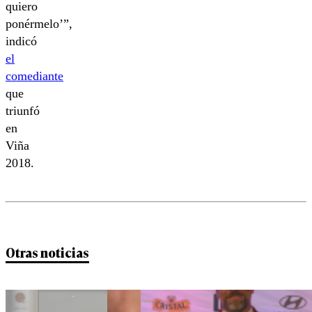
quiero
ponérmelo’”,
indicó
el
comediante
que
triunfó
en
Viña
2018.
Otras noticias