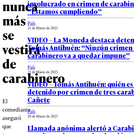
nunca
involucrado en crimen de carabin
“Estamos cumpliendo”
más
País
se
21 de Marzo de 2025
VIDEO – La Moneda destaca deten
vestirá
Tomás Antihuén: “Ningún crimen
carabinero va a quedar impune”
de
País
carabinero
21 de Marzo de 2025
VIDEO – Tomás Antihuén: quién es 
detenido por crimen de tres cara
Cañete
El
comediante
País
20 de Marzo de 2025
aseguró
que
Llamada anónima alertó a Carabi