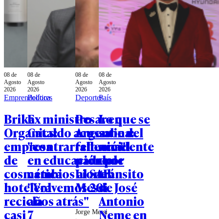
08 de
08 de
08 de
08 de
Agosto
Agosto
Agosto
Agosto
2026
2026
2026
2026
Emprendedores
Política
Deportes
País
Brika
Ex ministro
Pesar en
Lo que se
Organics:
Cataldo acusa
Argentina:
sabe del
empresa
"contrarreforma"
falleció el
accidente
de
en educación por
padre de
de
cosmética
cambios al SAE:
Lionel
tránsito
hotelera
"Volvemos 20
Messi
de José
recicla
años atrás"
Antonio
casi 7
Neme en
Jorge Messi