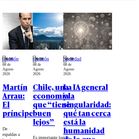
Opinión
Opinión
Sociedad
06:00
06:00
06:00
08 de
08 de
08 de
Agosto
Agosto
Agosto
2026
2026
2026
Martín
Chile, una
La IA general
Arrau:
economía
y la
El
que “tiene
singularidad:
príncipe
buen
qué tan cerca
lejos”
está la
humanidad
De
espaldas a
de lo que
Es importante lograr