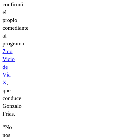
confirmó
el
propio
comediante
al
programa
7mo
Vicio
de
Vía
X
,
que
conduce
Gonzalo
Frías.
“No
nos