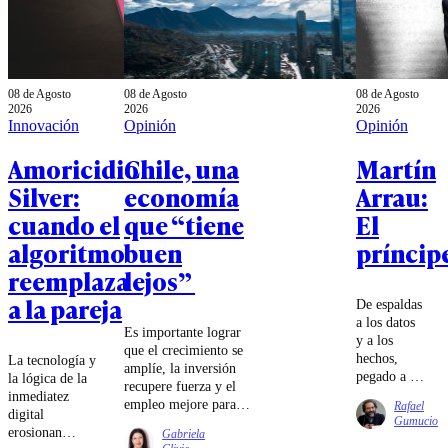
08 de Agosto
08 de Agosto
08 de Agosto
2026
2026
2026
Innovación
Opinión
Opinión
Amoricidio
Chile, una
Martín
Silver:
economía
Arrau:
cuando el
que “tiene
El
algoritmo
buen
príncip
reemplaza
lejos”
a la pareja
De espaldas
a los datos
Es importante lograr
y a los
que el crecimiento se
hechos,
La tecnología y
amplíe, la inversión
pegado a la
la lógica de la
recupere fuerza y el
pantalla,
inmediatez
empleo mejore para
Rafael
Chile pide
digital
que la distancia
Gumucio
eficiencia,
erosionan
Gabriela
entre la macroeconomía
diligencia,