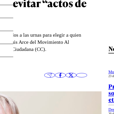
 a evitar “actos de
 citados a las urnas para elegir a quien
os, si Luis Arce del Movimiento Al
N
nidad Ciudadana (CC).
Mu
23 d
Pr
so
et
Dep
20 d