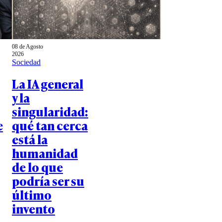
08 de Agosto
2026
Sociedad
La IA general
y la
singularidad:
e
qué tan cerca
está la
humanidad
de lo que
podría ser su
último
invento