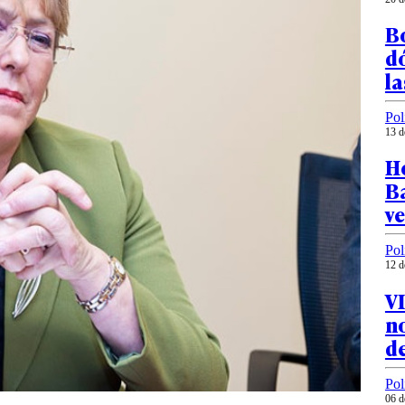
Bo
dó
la
Pol
13 d
H
Ba
ve
Pol
12 d
VI
no
d
Pol
06 d