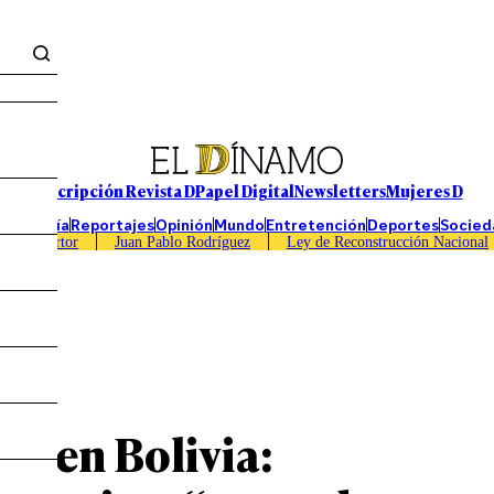
Suscripción Revista D
Papel Digital
Newsletters
Mujeres D
Economía
Reportajes
Opinión
Mundo
Entretención
Deportes
Socied
Caso Sartor
Juan Pablo Rodríguez
Ley de Reconstrucción Nacional
es en Bolivia: