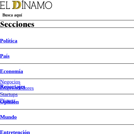
Secciones
Política
País
Política
País
Economía
Negocios
Reportajes
Emprendedores
Luis Bel
Startups
Dinero
Opinión
Mundo
Entretención