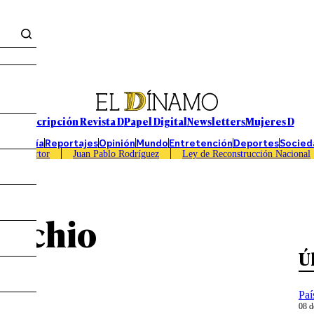
Suscripción Revista D
Papel Digital
Newsletters
Mujeres D
Economía
Reportajes
Opinión
Mundo
Entretención
Deportes
Socied
Caso Sartor
Juan Pablo Rodríguez
Ley de Reconstrucción Nacional
locchio
Ú
Paí
08 d