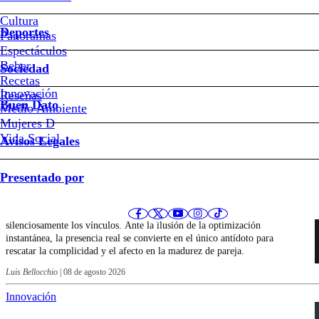
Cultura
Deportes
Panoramas
Espectáculos
Últimos artículos de Luis Bellocchio
Beber
Sociedad
Recetas
Innovación
Reseñas
Buen Dato
Medio Ambiente
Innovación
Mujeres D
Vida Social
Avisos Legales
Amoricidio Silver: cuando el
algoritmo reemplaza a la pareja
Presentado por
La tecnología y la lógica de la inmediatez digital erosionan
silenciosamente los vínculos. Ante la ilusión de la optimización
instantánea, la presencia real se convierte en el único antídoto para
rescatar la complicidad y el afecto en la madurez de pareja.
Luis Bellocchio
|
08 de agosto 2026
Innovación