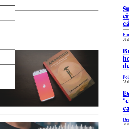
Su
ci
c
Em
08 d
B
ho
d
Pol
08 d
E
"
ca
Dep
08 d