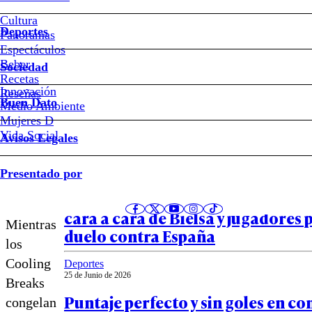
El
Cultura
Messias
Deportes
Panoramas
Espectáculos
no
Beber
Sociedad
Recetas
camina
Innovación
Notas relacionadas
Reseñas
Buen Dato
Medio Ambiente
Mujeres D
de
Vida Social
Avisos Legales
fucsia
Deportes
Presentado por
26 de Junio de 2026
Escándalo en Uruguay: los detalle
cara a cara de Bielsa y jugadores p
Mientras
duelo contra España
los
Cooling
Deportes
25 de Junio de 2026
Breaks
Puntaje perfecto y sin goles en co
congelan