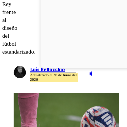
Rey
frente
al
diseño
del
fútbol
estandarizado.
Luis Bellocchio
Actualizado el 26 de Junio del
2026