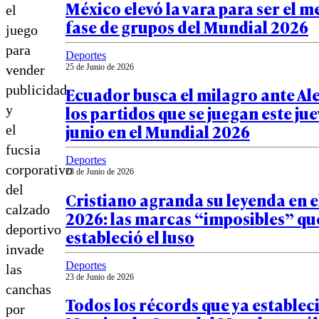
México elevó la vara para ser el me
el
fase de grupos del Mundial 2026
juego
para
Deportes
vender
25 de Junio de 2026
publicidad
Ecuador busca el milagro ante Al
los partidos que se juegan este jue
y
junio en el Mundial 2026
el
fucsia
Deportes
corporativo
23 de Junio de 2026
del
Cristiano agranda su leyenda en 
calzado
2026: las marcas “imposibles” qu
deportivo
estableció el luso
invade
Deportes
las
23 de Junio de 2026
canchas
Todos los récords que ya establec
por