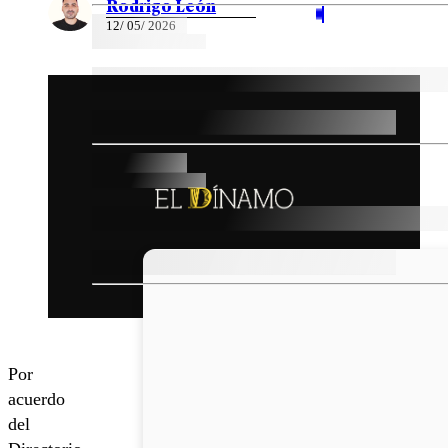
Rodrigo León
12/ 05/ 2026
Por
acuerdo
del