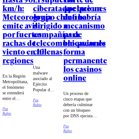
km/h:
ciberataque que un
Apelaciones
Meteorología
grupo chino habría
define
emite aviso
dirigido a
mecanismo
por fuertes
compañías de
para
rachas de
telecomunicaciones
bloquear de
viento en 10
chilenas
forma
regiones
permanente
los casinos
Una
malware
online
En la Región
asociado al
Metropolitana,
Ejército
el fenómeno
Popular de
se extenderá
Un proceso de
Liberación
entre el
cinco etapas que
Paz
chino habría
domingo 9 y
debería culminar
Rubio
intentado
Paz
el jueves 13
con un bloqueo
sabotear a
Rubio
de agosto.
por DNS ejecutado
las
por las compañías
compañías
Paz
de
Movistar,
Rubio
telecomunicaciones
Entel y
fue lo que