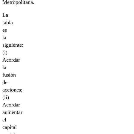
Metropolitana.
La
tabla
es
la
siguiente:
(i)
Acordar
la
fusión
de
acciones;
(ii)
Acordar
aumentar
el
capital