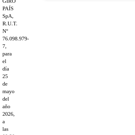
GIRO
PAÍS
SpA,
R.U.T.
Nº
76.098.979-
7,
para
el
día
25
de
mayo
del
año
2026,
a
las