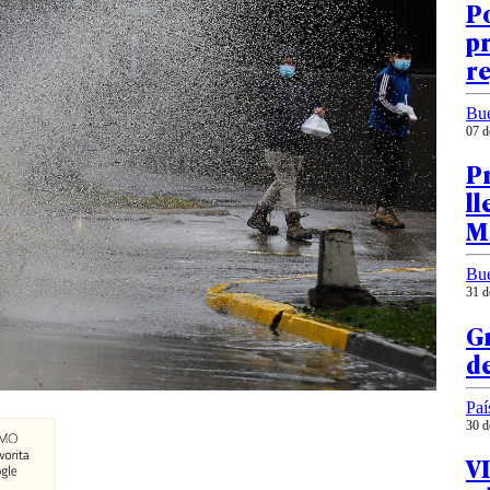
Po
pr
re
Bu
07 d
P
ll
M
Bu
31 d
Gr
d
Paí
30 d
VI