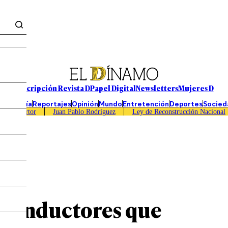
Suscripción Revista D
Papel Digital
Newsletters
Mujeres D
Economía
Reportajes
Opinión
Mundo
Entretención
Deportes
Socied
Caso Sartor
Juan Pablo Rodríguez
Ley de Reconstrucción Nacional
ulos
 conductores que