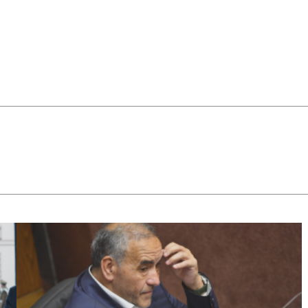
más
modestos,
pero no
menos
decisivos. Un
canal público
infantil y
cultural es
uno de esos
lugares. No
porque
resuelva
todo, sino
porque
recuerda que
todavía es
posible
pensar en
algo más que
en la
supervivencia
individual.
Todavía es
posible
pensar a