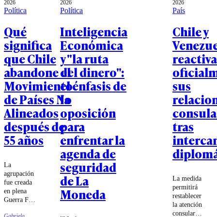
2026
2026
2026
Política
Política
País
Qué
Inteligencia
Chile y
significa
Económica
Venezue
que Chile
y "la ruta
reactiv
abandone el
del dinero":
oficial
Movimiento
el énfasis de
sus
de Países No
la
relacio
Alineados
oposición
consula
después de
para
tras
55 años
enfrentar la
interca
agenda de
diplomá
seguridad
La
agrupación
de La
La medida
fue creada
permitirá
Moneda
en plena
restablecer
Guerra Fría
la atención
para reunir
consular
Gabriela
a los países