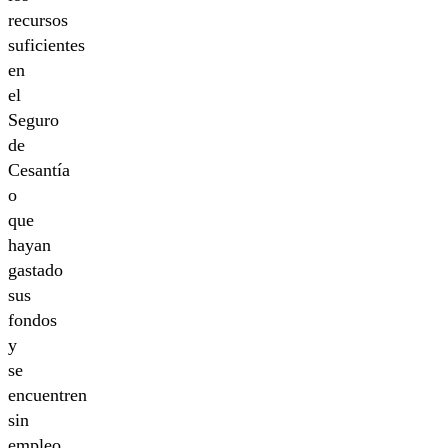
recursos
suficientes
en
el
Seguro
de
Cesantía
o
que
hayan
gastado
sus
fondos
y
se
encuentren
sin
empleo.