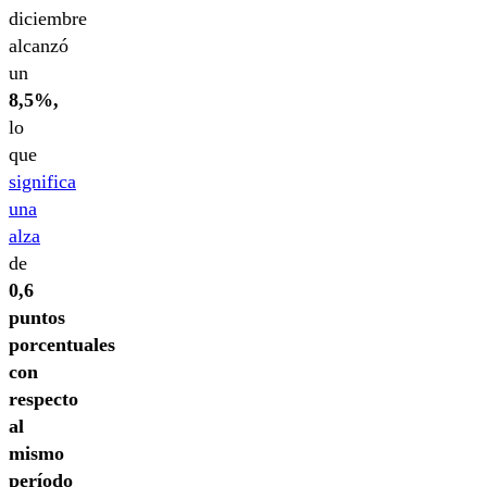
diciembre
alcanzó
un
8,5%,
lo
que
significa
una
alza
de
0,6
puntos
porcentuales
con
respecto
al
mismo
período