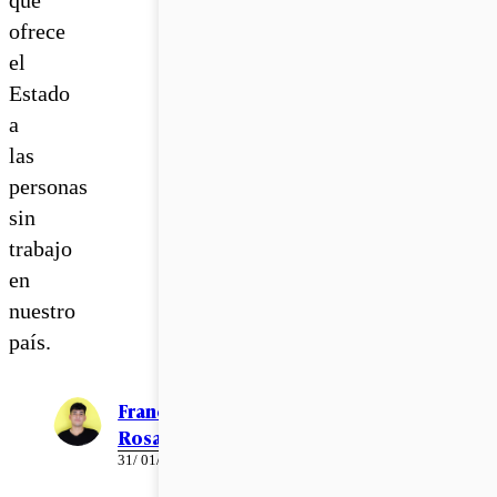
ofrece
el
Estado
a
las
personas
sin
trabajo
en
nuestro
país.
Francisco
Rosales
31/ 01/ 2024