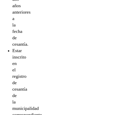
años
anteriores
a
la
fecha
de
cesantía.
Estar
inscrito
en
el
registro
de
cesantía
de
la
municipalidad
correspondiente.