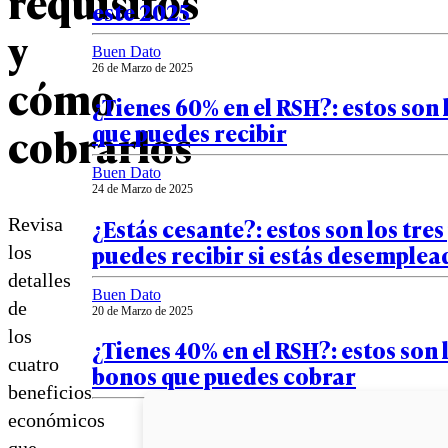
requisitos
este 2025
y
Buen Dato
26 de Marzo de 2025
cómo
¿Tienes 60% en el RSH?: estos son
cobrarlos
que puedes recibir
Buen Dato
24 de Marzo de 2025
¿Estás cesante?: estos son los tre
Revisa
puedes recibir si estás desemplea
los
detalles
Buen Dato
de
20 de Marzo de 2025
los
¿Tienes 40% en el RSH?: estos son 
cuatro
bonos que puedes cobrar
beneficios
económicos
que