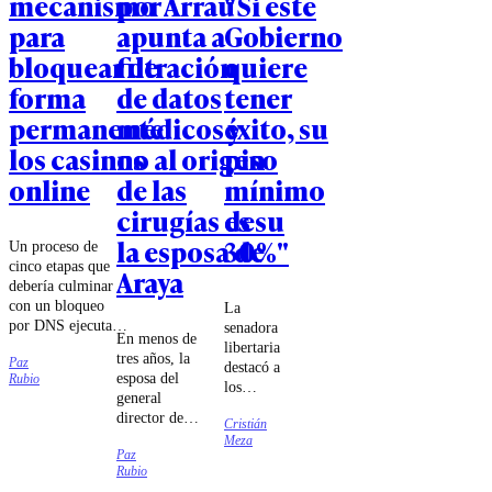
mecanismo
por Arrau
"Si este
para
apunta a
Gobierno
bloquear de
filtración
quiere
forma
de datos
tener
permanente
médicos y
éxito, su
los casinos
no al origen
piso
online
de las
mínimo
cirugías de
es su
la esposa de
30%"
Un proceso de
cinco etapas que
Araya
debería culminar
con un bloqueo
La
por DNS ejecutado
senadora
En menos de
por las compañías
libertaria
tres años, la
Paz
de
destacó a
esposa del
Rubio
telecomunicaciones
los
general
fue lo que
ministros
director de
estableció el
Cristián
Jorge
Carabineros
Meza
tribunal.
Quiroz e
Paz
se sometió a
Iván
Rubio
cuatro
Poduje