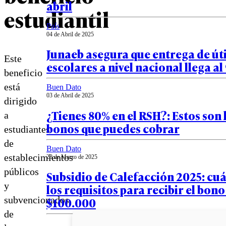
abril
estudiantil
País
04 de Abril de 2025
Junaeb asegura que entrega de úti
Este
escolares a nivel nacional llega a
beneficio
está
Buen Dato
03 de Abril de 2025
dirigido
¿Tienes 80% en el RSH?: Estos son 
a
bonos que puedes cobrar
estudiantes
de
Buen Dato
establecimientos
28 de Marzo de 2025
públicos
Subsidio de Calefacción 2025: cuá
y
los requisitos para recibir el bono
subvencionados
$100.000
de