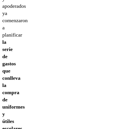
apoderados
ya
comenzaron
a
planificar
la
serie
de
gastos
que
conlleva
la
compra
de
uniformes
y
útiles
escolares