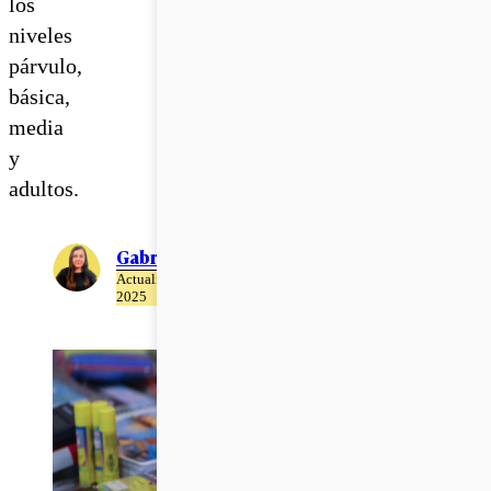
los
niveles
párvulo,
básica,
media
y
adultos.
Gabriela Romo
Actualizado el 22 de Abril del
2025