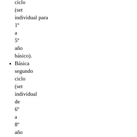
ciclo
(set
individual para
1º
a
5º
año
básico).
Básica
segundo
ciclo
(set
individual
de
6º
a
8º
año