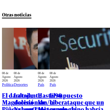
Otras noticias
08 de
08 de
08 de
08 de
Agosto
Agosto
Agosto
Agosto
2026
2026
2026
2026
Política
Deportes
País
País
El dardo de
La tajante
Hasta 90
El supuesto
Magdalena
decisión de
km/h:
ciberataque que un
Piñera contra
Nelson Tapia
Meteorología
grupo chino habría