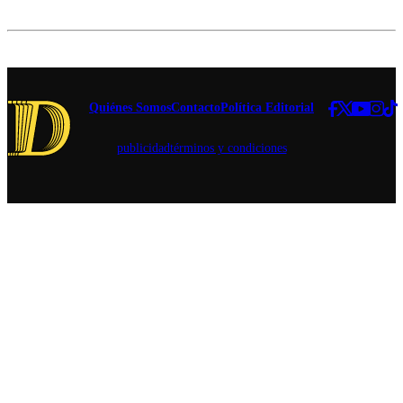
cirugías cuyo
por "dar
carácter
la batalla
reconstructivo
cultural
fue puesto en
sin
duda.
miedo".
Quiénes Somos
Contacto
Política Editorial
publicidad
términos y condiciones