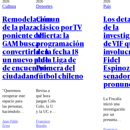
2026
2026
2026
Cultura
Deportes
País
Remodelación
Con un
Los deta
de la plaza
clásico por TV
de la
poniente del
abierta: la
investi
GAM busca
programación
de VIF 
convertirla en
de la fecha 18
involucr
un nuevo polo
de la Liga de
Fidel
de encuentro
Primera del
Espinoz
ciudadano
fútbol chileno
senador
pronun
"Queremos
Revisa a
recuperar este
qué hora
La Fiscalía
espacio para
juegan Colo
inició una
las personas,
Colo, la U
investigación
haciéndolo
y la UC en
por un
más seguro,
lo que será
presunta
Juan Pablo
Francisco
más verde y
una nueva
violencia
Ernst
Rosales
más amable",
fecha de la
Francisco
intrafamiliar.