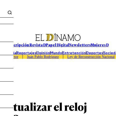
Suscripción Revista D
Papel Digital
Newsletters
Mujeres D
Economía
Reportajes
Opinión
Mundo
Entretención
Deportes
Socied
Caso Sartor
Juan Pablo Rodríguez
Ley de Reconstrucción Nacional
ctualizar el reloj