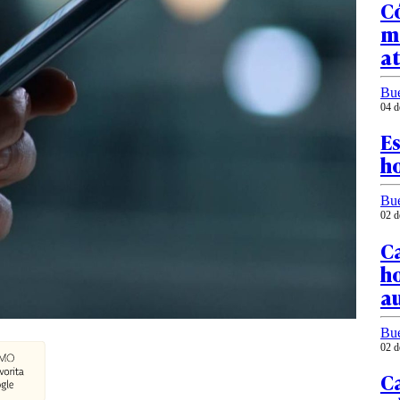
Có
m
at
Bu
04 d
Es
ho
Bu
02 d
Ca
ho
a
Bu
02 d
Ca