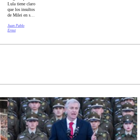
Lula tiene claro
que los insultos
de Milei en su
contra
Juan Pablo
responden a su
Ernst
intento de
agradar al
presidente
norteamericano.