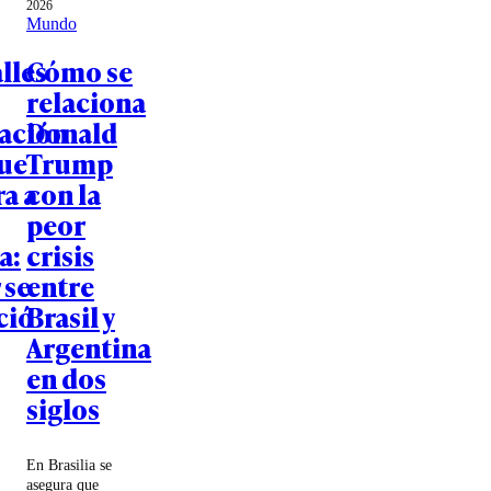
2026
Mundo
lles
Cómo se
relaciona
gación
Donald
que
Trump
a a
con la
peor
a:
crisis
 se
entre
ció
Brasil y
Argentina
en dos
siglos
En Brasilia se
asegura que