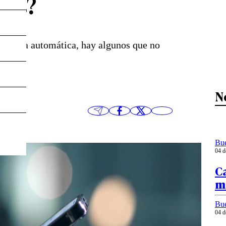
les?
e manera automática, hay algunos que no
a.
N
Bu
04 d
C
ma
Bu
04 d