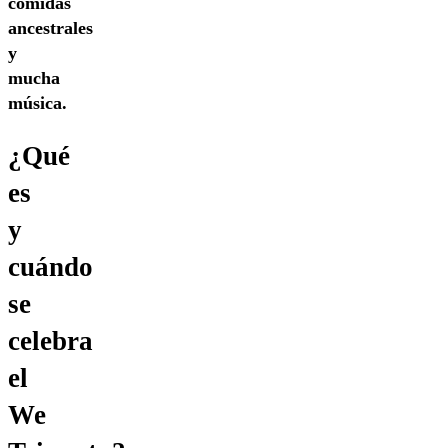
comidas
ancestrales
y
mucha
música.
¿Qué
es
y
cuándo
se
celebra
el
We