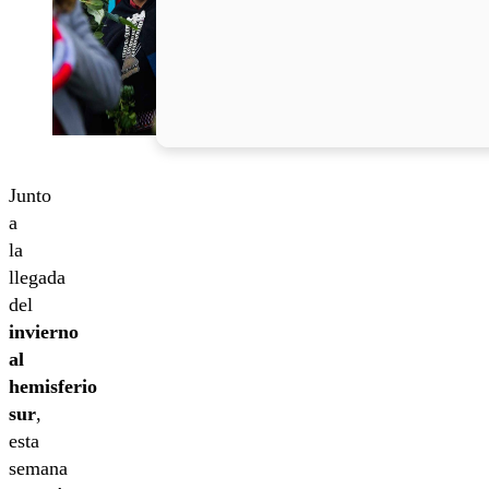
Junto
a
la
llegada
del
invierno
al
hemisferio
sur
,
esta
semana