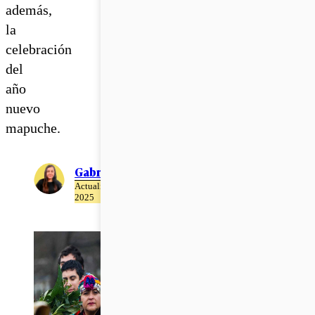
además,
la
celebración
del
año
nuevo
mapuche.
Gabriela Romo
Actualizado el 22 de Abril del
2025