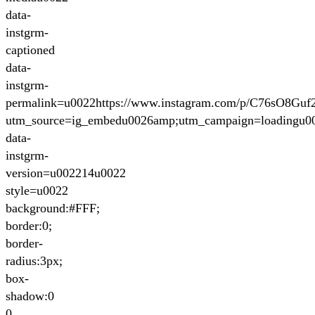
data-
instgrm-
captioned
data-
instgrm-
permalink=u0022https://www.instagram.com/p/C76sO8Guf
utm_source=ig_embedu0026amp;utm_campaign=loadingu0
data-
instgrm-
version=u002214u0022
style=u0022
background:#FFF;
border:0;
border-
radius:3px;
box-
shadow:0
0