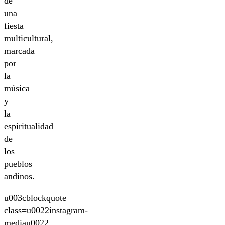
de
una
fiesta
multicultural,
marcada
por
la
música
y
la
espiritualidad
de
los
pueblos
andinos.
u003cblockquote
class=u0022instagram-
mediau0022