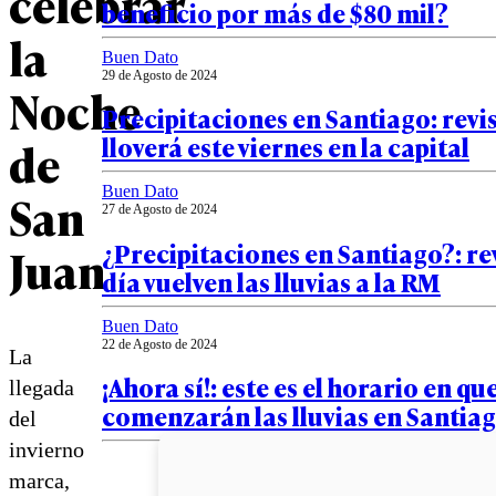
celebrar
beneficio por más de $80 mil?
la
Buen Dato
29 de Agosto de 2024
Noche
Precipitaciones en Santiago: revi
lloverá este viernes en la capital
de
Buen Dato
San
27 de Agosto de 2024
¿Precipitaciones en Santiago?: re
Juan
día vuelven las lluvias a la RM
Buen Dato
22 de Agosto de 2024
La
¡Ahora sí!: este es el horario en qu
llegada
comenzarán las lluvias en Santia
del
invierno
marca,