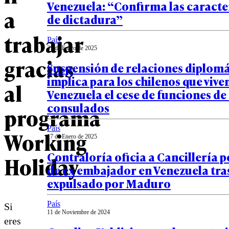
Venezuela: “Confirma las caracte
a
de dictadura”
trabajar
País
31 de Enero de 2025
gracias
Suspensión de relaciones diplomá
implica para los chilenos que vive
al
Venezuela el cese de funciones de
consulados
programa
País
Working
17 de Enero de 2025
Contraloría oficia a Cancillería 
Holiday
de ex embajador en Venezuela tras
expulsado por Maduro
País
Si
11 de Noviembre de 2024
eres