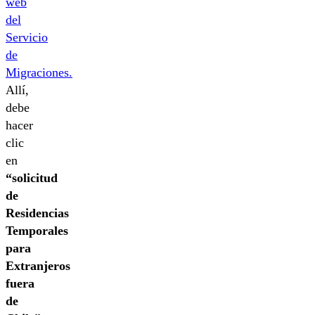
web
del
Servicio
de
Migraciones.
Allí,
debe
hacer
clic
en
“solicitud
de
Residencias
Temporales
para
Extranjeros
fuera
de