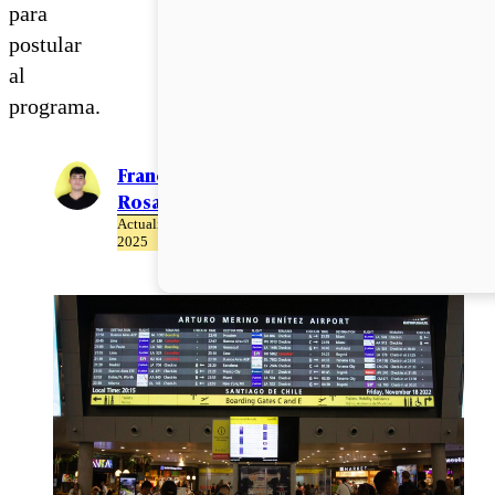
para
postular
al
programa.
Francisco
Rosales
Actualizado el 22 de Abril del
2025