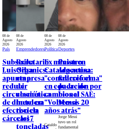
08 de
08 de
08 de
08 de
Agosto
Agosto
Agosto
Agosto
2026
2026
2026
2026
País
Emprendedores
Política
Deportes
Subsecretario
Brika
Ex ministro
Pesar en
Luis Silva
Organics:
Cataldo acusa
Argentina:
apunta a
empresa
"contrarreforma"
falleció el
reducir
de
en educación por
padre de
circulación
cosmética
cambios al SAE:
Lionel
de dinero en
hotelera
"Volvemos 20
Messi
efectivo en
recicla
años atrás"
cárceles
casi 7
Jorge Messi
tuvo un rol
toneladas
Cataldo
fundamental