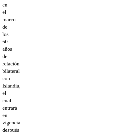
en
el
marco
de
los
60
años
de
relación
bilateral
con
Islandia,
el
cual
entrará
en
vigencia
después