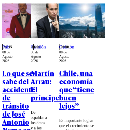
País
Opinión
Opinión
09:15
06:00
06:00
08 de
08 de
08 de
Agosto
Agosto
Agosto
2026
2026
2026
Lo que se
Martín
Chile, una
sabe del
Arrau:
economía
accidente
El
que “tiene
de
príncipe
buen
tránsito
lejos”
de José
De
espaldas a
Antonio
Es importante lograr
los datos
que el crecimiento se
Neme en
y a los