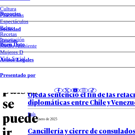
Cultura
Cómo
Deportes
Panoramas
Espectáculos
postular
Beber
Sociedad
Recetas
y
Innovación
Notas relacionadas
Reseñas
Buen Dato
Medio Ambiente
Mujeres D
a
Vida Social
Avisos Legales
qué
Política
Presentado por
01 de Febrero de 2025
países
Cierre de consulados: cómo el ca
Ojeda sentenció el fin de las rela
se
diplomáticas entre Chile y Venezu
puede
País
31 de Enero de 2025
ir
Cancillería y cierre de consulado