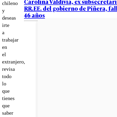
Carolina Valdivia, ex subsecretar
chileno
RR.EE. del gobierno de Piñera, fall
y
46 años
deseas
irte
a
trabajar
en
el
extranjero,
revisa
todo
lo
que
tienes
que
saber