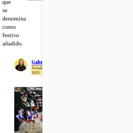
que
se
denomina
como
festivo
añadido.
Gabriela Romo
Actualizado el 22 de Abril del
2025