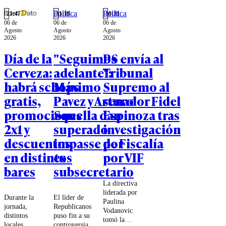
Chile.
para seguir
Política
Política
"la ruta del
21:47
21:18
20:31
06 de
06 de
06 de
dinero".
Agosto
Agosto
Agosto
2026
2026
2026
Día de la
"Seguimos
PS envía al
Cerveza:
adelante":
Tribunal
habrá schops
Máximo
Supremo al
gratis,
Pavez y Arturo
senador Fidel
promociones
Squella dan
Espinoza tras
2x1 y
superado
investigación
descuentos
impasse por
de Fiscalía
en distintos
ex
por VIF
bares
subsecretario
La directiva
liderada por
Durante la
El líder de
Paulina
jornada,
Republicanos
Vodanovic
distintos
puso fin a su
tomó la
locales
controversia