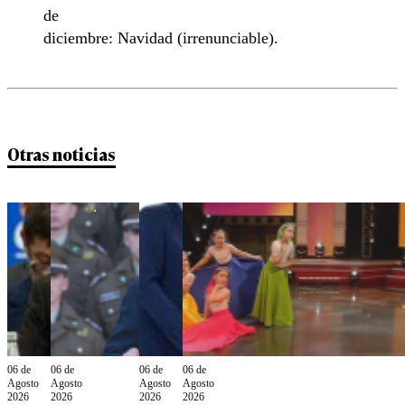
de
diciembre: Navidad (irrenunciable).
Otras noticias
06 de
06 de
06 de
06 de
Agosto
Agosto
Agosto
Agosto
2026
2026
2026
2026