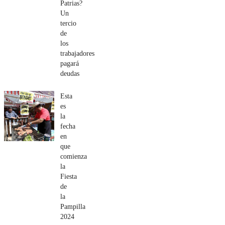
Patrias?
Un
tercio
de
los
trabajadores
pagará
deudas
Esta
es
la
fecha
en
que
comienza
la
Fiesta
de
la
Pampilla
2024