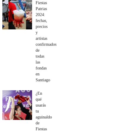
Fiestas
Patrias
2024:
fechas,
precios
y
artistas
confirmados
de
todas
las
fondas
en
Santiago
¿En
qué
usarás
tu
aguinaldo
de
Fiestas