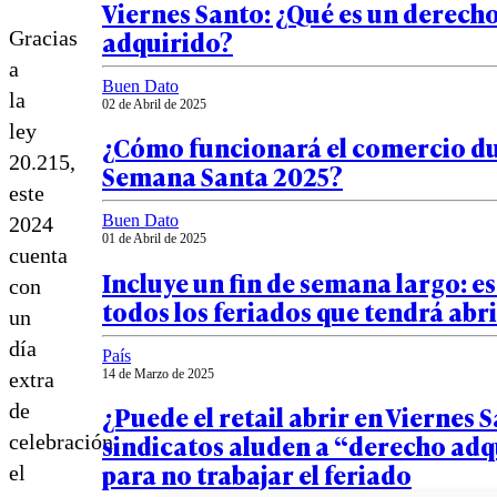
Viernes Santo: ¿Qué es un derech
adquirido?
Gracias
a
Buen Dato
la
02 de Abril de 2025
ley
¿Cómo funcionará el comercio d
20.215,
Semana Santa 2025?
este
Buen Dato
2024
01 de Abril de 2025
cuenta
Incluye un fin de semana largo: e
con
todos los feriados que tendrá abri
un
día
País
14 de Marzo de 2025
extra
de
¿Puede el retail abrir en Viernes 
sindicatos aluden a “derecho ad
celebración
para no trabajar el feriado
el