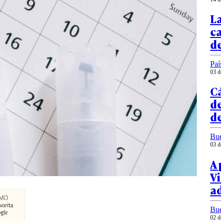
L
c
de
Paí
03 d
C
de
de
Bu
03 d
A 
Vi
a
Bu
02 d