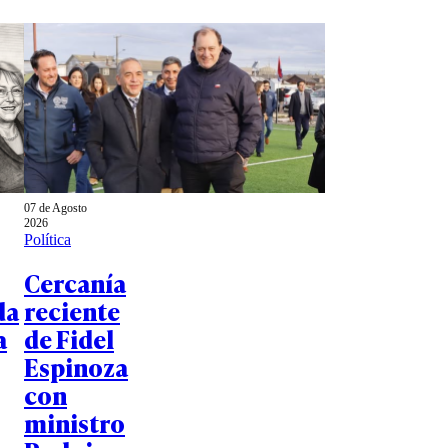
07 de Agosto
2026
Política
Cercanía
da
reciente
a
de Fidel
Espinoza
con
ministro