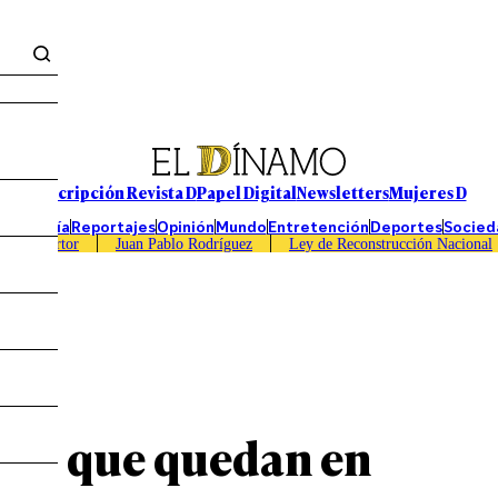
Suscripción Revista D
Papel Digital
Newsletters
Mujeres D
Economía
Reportajes
Opinión
Mundo
Entretención
Deportes
Socied
Caso Sartor
Juan Pablo Rodríguez
Ley de Reconstrucción Nacional
rgos que quedan en