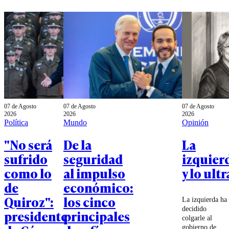
07 de Agosto
07 de Agosto
07 de Agosto
2026
2026
2026
Política
Mundo
Opinión
"No será
De la
La
sufrido
seguridad
izquier
como lo
al impulso
y lo ultr
de
económico:
Quiroz":
los cinco
La izquierda ha
decidido
presidente
principales
colgarle al
gobierno de