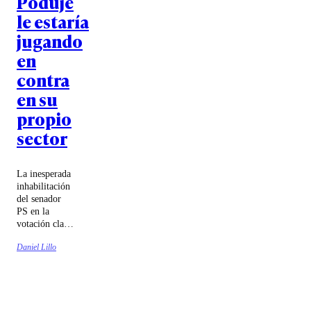
Poduje
le estaría
jugando
en
contra
en su
propio
sector
La inesperada
inhabilitación
del senador
PS en la
votación clave
del
Daniel Lillo
mecanismo de
compensación
a los
municipios —
tras haber
votado en