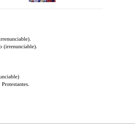
rrenunciable).
o (irrenunciable).
unciable)
 Protestantes.