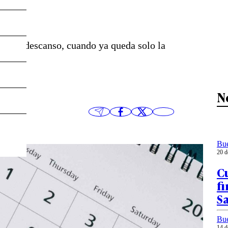
 buen descanso, cuando ya queda solo la
N
Bu
20 d
Cu
fi
S
Bu
14 d