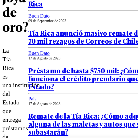
Rica
de
Buen Dato
oro?
09 de Septiembre de 2023
Tía Rica anunció masivo remate 
70 mil rezagos de Correos de Chil
La
Buen Dato
Tía
17 de Agosto de 2023
Rica
Préstamo de hasta $750 mil: ¿Có
es
funciona el crédito prendario que
Estado?
una institución
del
País
Estado
17 de Agosto de 2023
que
Remate de la Tía Rica: ¿Cómo adq
entrega
alguna de las maletas y autos que 
préstamos
subastarán?
de