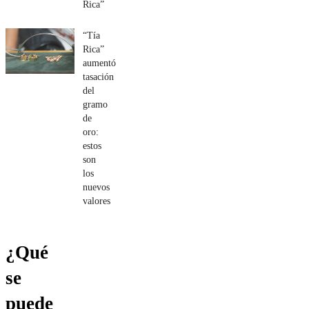
Rica”
“Tía
Rica”
aumentó
tasación
del
gramo
de
oro:
estos
son
los
nuevos
valores
¿Qué
se
puede