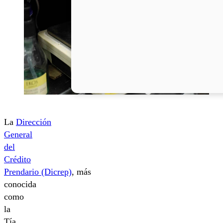
La
Dirección
General
del
Crédito
Prendario (Dicrep)
, más
conocida
como
la
Tía