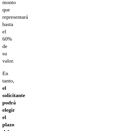
monto
que
representará
hasta
el
60%
de
su
valor.
En
tanto,
el
solicitante
podrá
elegir
el
plazo