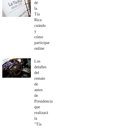
de
la
Tía
Rica:
cuándo
y
cómo
participar
online
Los
detalles
del
remate
de
autos
de
Presidencia
que
realizará
la
“Tía