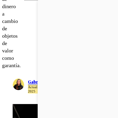
dinero
a
cambio
de
objetos
de
valor
como
garantía.
Gabriela Romo
Actualizado el 22 de Abril del
2025