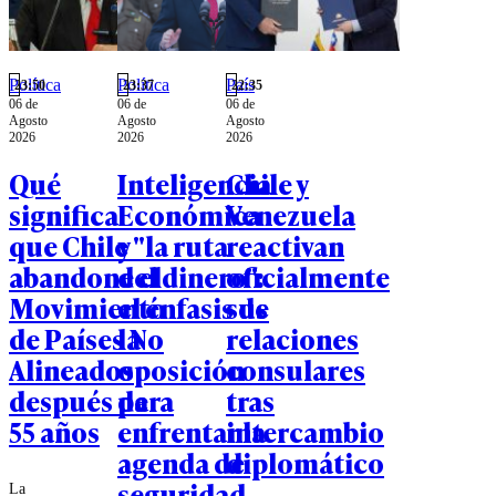
Política
Política
País
23:50
23:37
22:35
06 de
06 de
06 de
Agosto
Agosto
Agosto
2026
2026
2026
Qué
Inteligencia
Chile y
significa
Económica
Venezuela
que Chile
y "la ruta
reactivan
abandone el
del dinero":
oficialmente
Movimiento
el énfasis de
sus
de Países No
la
relaciones
Alineados
oposición
consulares
después de
para
tras
55 años
enfrentar la
intercambio
agenda de
diplomático
seguridad
La