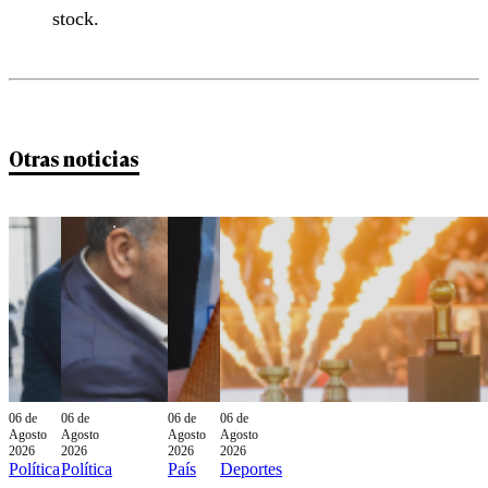
stock.
Otras noticias
06 de
06 de
06 de
06 de
Agosto
Agosto
Agosto
Agosto
2026
2026
2026
2026
Política
Política
País
Deportes