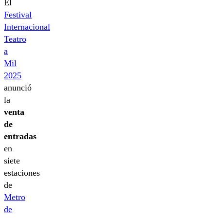
El
Festival
Internacional
Teatro
a
Mil
2025
anunció
la
venta
de
entradas
en
siete
estaciones
de
Metro
de