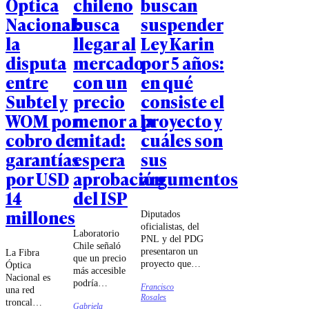
Óptica
chileno
buscan
Nacional:
busca
suspender
la
llegar al
Ley Karin
disputa
mercado
por 5 años:
entre
con un
en qué
Subtel y
precio
consiste el
WOM por
menor a la
proyecto y
cobro de
mitad:
cuáles son
garantías
espera
sus
por USD
aprobación
argumentos
14
del ISP
millones
Diputados
oficialistas, del
Laboratorio
PNL y del PDG
Chile señaló
presentaron un
La Fibra
que un precio
proyecto que
Óptica
más accesible
suspende
Nacional es
podría
Francisco
transitoriamente
una red
permitir
Rosales
los efectos de la
troncal
Gabriela
futuras