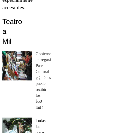
accesibles.
Teatro
a
Mil
Gobierno
entregará
Pase
Cultural:
¿Quiénes
pueden
recibir
los
$50
mil?
Todas
las
obras