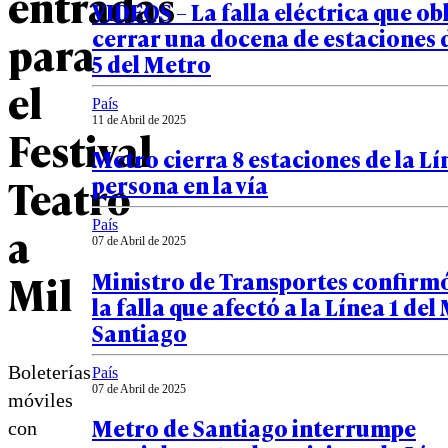
entradas
VIDEOS – La falla eléctrica que ob
cerrar una docena de estaciones d
para
5 del Metro
el
País
11 de Abril de 2025
Festival
Metro cierra 8 estaciones de la Lí
Teatro
persona en la vía
a
País
07 de Abril de 2025
Mil
Ministro de Transportes confirmó
la falla que afectó a la Línea 1 del
Santiago
Boleterías
País
07 de Abril de 2025
móviles
Metro de Santiago interrumpe
con