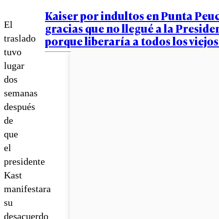
Kaiser por indultos en Punta Peu
El
gracias que no llegué a la Preside
traslado
porque liberaría a todos los viejo
tuvo
lugar
dos
semanas
después
de
que
el
presidente
Kast
manifestara
su
desacuerdo