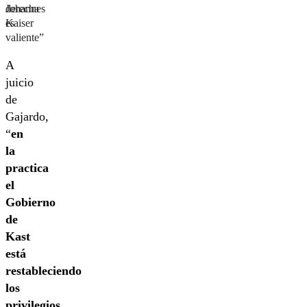
Johannes
derecha
Kaiser
es
valiente”
A
juicio
de
Gajardo,
“
en
la
practica
el
Gobierno
de
Kast
está
restableciendo
los
privilegios