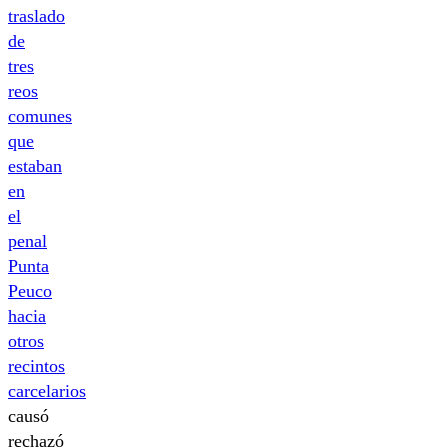
traslado
de
tres
reos
comunes
que
estaban
en
el
penal
Punta
Peuco
hacia
otros
recintos
carcelarios
causó
rechazó