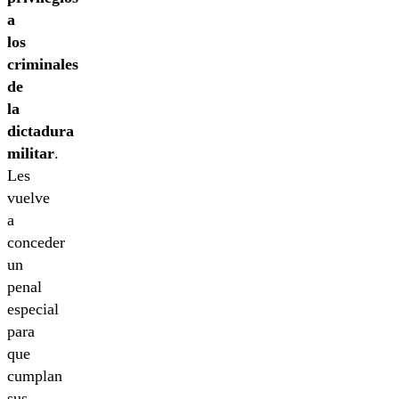
a
los
criminales
de
la
dictadura
militar
.
Les
vuelve
a
conceder
un
penal
especial
para
que
cumplan
sus