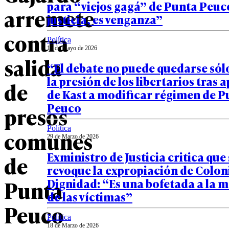
para “viejos gagá” de Punta Peuc
arremete
justicia, es venganza”
contra
Política
15 de Mayo de 2026
salida
“El debate no puede quedarse sólo
la presión de los libertarios tras 
de
de Kast a modificar régimen de P
Peuco
presos
Política
comunes
29 de Marzo de 2026
Exministro de Justicia critica que 
de
revoque la expropiación de Colon
Punta
Dignidad: “Es una bofetada a la 
de las víctimas”
Peuco
Política
18 de Marzo de 2026